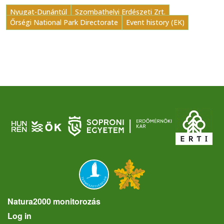
Nyugat-Dunántúl
Szombathelyi Erdészeti Zrt.
Őrségi National Park Directorate
Event history (EK)
Natura2000 monitorozás
User account menu
Log in