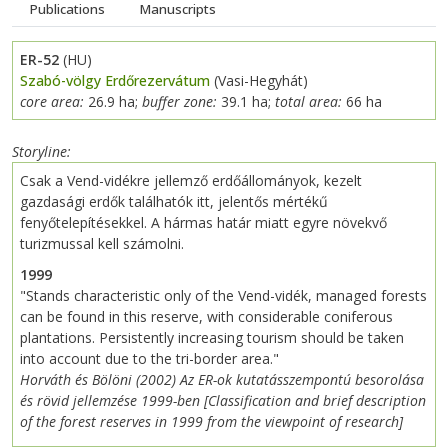
Publications
Manuscripts
ER-52
(HU)
Szabó-völgy Erdőrezervátum
(Vasi-Hegyhát)
core area:
26.9 ha;
buffer zone:
39.1 ha;
total area:
66 ha
Storyline
Csak a Vend-vidékre jellemző erdőállományok, kezelt
gazdasági erdők találhatók itt, jelentős mértékű
fenyőtelepítésekkel. A hármas határ miatt egyre növekvő
turizmussal kell számolni.
1999
"Stands characteristic only of the Vend-vidék, managed forests
can be found in this reserve, with considerable coniferous
plantations. Persistently increasing tourism should be taken
into account due to the tri-border area."
Horváth és Bölöni (2002) Az ER-ok kutatásszempontú besorolása
és rövid jellemzése 1999-ben [Classification and brief description
of the forest reserves in 1999 from the viewpoint of research]