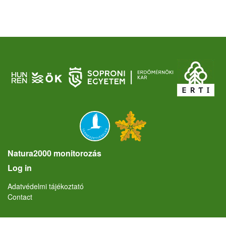
Natura2000 monitorozás
User account menu
Log in
Lábléc
Adatvédelmi tájékoztató
Contact