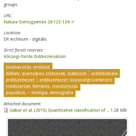
groups.
URL
Natura Somogyiensis 26:123-134.
Location
ER Archívum - digitális
Strict forest reserves
Kőszegi-forrás Erdőrezervátum
biodiverzitás: emlősök
élőhely: gyertyános-tölgyesek, bükkösök
erdőökológia
erdőszerkezet
erdőszerkezet: közösség(szerkezet)
módszertan: felmérés, monitorozás
populáció, ~ biológia, demográfia
Attached document
Gábor et al. (2015) Quantitative classification of ...
1.28 MB