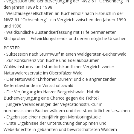
- Vegetation und Gehölzverjüngung der NWZ 61 "Ochsenberg" in
den Jahren 1989 bis 1998
- Weißfäulegesellschaften an Buchenholz nach Eisbruch in der
NWZ 61 "Ochsenberg" -ein Vergleich zwischen den Jahren 1990
und 1998
- Waldkundliche Zustandserfassung mit Hilfe permanenter
Stichproben - Entwicklungstrends und deren mögliche Ursachen
POSTER
- Sukzession nach Sturmwurf in einen Waldgersten-Buchenwald
- Zur Konkurrenz von Buche und Edellaubbäumen -
Waldwchstums- und standortskundlicher Vergleich zweier
Naturwaldreservate im Oberpfälzer Wald
- Der Naturwald "Ehrhorner Dünen" und die angrenzenden
Kiefernbestände im Wirtschaftswald
- Die Verjüngung im Harzer Bergmishwald: Hat die
Buchenverjüngung eine Chance gegen die Fichte?
- Jüngere Veränderungen der Vegetationsstruktur in
nordhessischen Buchenwäldern und ihre standörtlichen Ursachen
- Ergebnisse einer neunjähringen Monitoringstudie
- Erste Ergebnisee der Untersuchung der Spinnen und
Weberknechte in gebannten und bewirtschafteten Wäldern