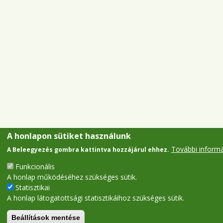
A honlapon sütiket használunk
További inform
A Beleegyezés gombra kattintva hozzájárul ehhez.
Funkcionális
A honlap működéséhez szükséges sütik.
Statisztikai
A honlap látogatottsági statisztikáihoz szükséges sütik.
Beállítások mentése