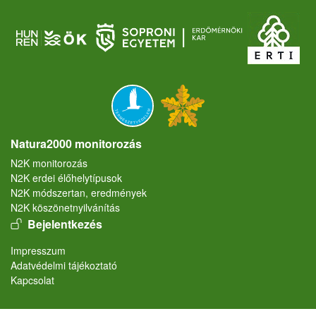
Natura2000 monitorozás
N2K monitorozás
N2K erdei élőhelytípusok
N2K módszertan, eredmények
N2K köszönetnyilvánítás
User account menu
Bejelentkezés
Lábléc
Impresszum
Adatvédelmi tájékoztató
Kapcsolat