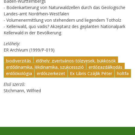
Baden-Württembergs
- Bodenkartierung von Naturwaldzellen durch das Geologische
Landes-amt Nordrhein-Westfalen
- Volumenermittlung von stehendem und liegendem Totholz
- Kellerwald, quo vadis? Akzeptanz des geplanten Nationalpark
Kellerwald in der Bevölkerung
Lelőhely
ER Archívum (1999/P-019)
biodiverzitás
élőhely: gyertyános-tölgyesek, bükkösök
erdődinamika, lékdinamika, szukcesszió
erdőgazdálkodás
erdőökológia
erdőszerkezet
Ex Libris Czájlik Péter
holtfa
Első szerző
Stichmann, Wilfried