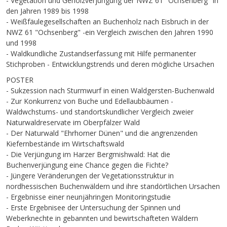
- Vegetation und Gehölzverjüngung der NWZ 61 "Ochsenberg" in
den Jahren 1989 bis 1998
- Weißfäulegesellschaften an Buchenholz nach Eisbruch in der
NWZ 61 "Ochsenberg" -ein Vergleich zwischen den Jahren 1990
und 1998
- Waldkundliche Zustandserfassung mit Hilfe permanenter
Stichproben - Entwicklungstrends und deren mögliche Ursachen
POSTER
- Sukzession nach Sturmwurf in einen Waldgersten-Buchenwald
- Zur Konkurrenz von Buche und Edellaubbäumen -
Waldwchstums- und standortskundlicher Vergleich zweier
Naturwaldreservate im Oberpfälzer Wald
- Der Naturwald "Ehrhorner Dünen" und die angrenzenden
Kiefernbestände im Wirtschaftswald
- Die Verjüngung im Harzer Bergmishwald: Hat die
Buchenverjüngung eine Chance gegen die Fichte?
- Jüngere Veränderungen der Vegetationsstruktur in
nordhessischen Buchenwäldern und ihre standörtlichen Ursachen
- Ergebnisse einer neunjähringen Monitoringstudie
- Erste Ergebnisee der Untersuchung der Spinnen und
Weberknechte in gebannten und bewirtschafteten Wäldern