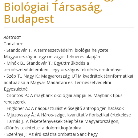
Biológiai Társaság,
Budapest
Abstract
Tartalom:
- Standovár T.: A természetvédelmi biológia helyzete
Magyarországon egy országos felmérés alapján
- Mihók B., Standovár T.: Együttműködés a
természetvédelemben - egy országos felmérés eredményei
- Szép T., Nagy K.: Magyarországi UTM kvadrátok térinformatikai
adatbázisa a Magyar Madártani és Természetvédelmi
Egyesületnél
- Csontos P.: A magbank ökölógiai alapjai IV. Magbank típus
rendszerek
- Engloner A.: A nádpusztulást elősegítő antropogén hatások
- Mjazovszky Á.: A Háros-sziget kvantitatív florisztikai értékelése
- Tamás J.: A feketefenyvesek telepítése Magyarországon,
különös tekintettel a dolomitkopárokra
- Szerényi J.: Az érd-százhalombattai Sánc-hegy