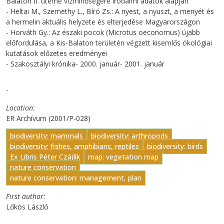
Balaton II. üteme vízminőségére irodalmi adatok alapján
- Heltai M., Szemethy L., Bíró Zs.: A nyest, a nyuszt, a menyét és
a hermelin aktuális helyzete és elterjedése Magyarországon
- Horváth Gy.: Az északi pocok (Microtus oeconomus) újabb
előfordulása, a Kis-Balaton területén végzett kisemlős ökológiai
kutatások előzetes eredményei
- Szakosztályi krónika- 2000. január- 2001. január
-
Location
ER Archívum (2001/P-028)
biodiversity: mammals
biodiversity: arthropods
biodiversity: fishes, amphibians, reptiles
biodiversity: birds
Ex Libris Péter Czájlik
map: vegetation map
nature conservation
nature conservation: management, plan
First author
Lőkös László