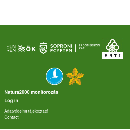
Natura2000 monitorozás
User account menu
Log in
Lábléc
Adatvédelmi tájékoztató
Contact