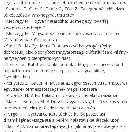
vegetációtörténete a tájtörténet tükrében az őskortól napjainkig
- Szurdoki E., Ódor P., Tímár G., Tóth Z.: Tőzegmohás élőhelyek
térképezése a Vasi-hegyhát területén
- Medvegy M.: Hogyan határozhatjuk meg egy rovarfaj
veszélyeztetettségét?
- Medvegy M.: Magyarország cincéreinek veszélyeztetettsége
(Cerambycidae, Coleoptera)
- Sár J., Dudás Gy., Merkl O.: A lapos sárkánybogár (Pytho
depressus) első bizonyított magyarországi előfordulása a Villányi-
hegységben (Coleoptera: Pythidae)
- Ilonczai Z., Bálint Zs.: Újabb adatok a Magyarországon védett
nappali lepkék ismeretéhez (Lepidoptera: Lycaenidae,
Nymphalidae)
- Kenyeres Z., Bauer N.: Javaslat az egyenesszárnyú (Orthoptera)
együttesek természetességének megállapítására
- P. Zánkai N.: A Kis-Balaton II. víztározó (Fenéki-tó) víziatkái
- Majer J., Bordács M.: A Dráva magyarországi felső szakaszának
természetvédelmi értékelése halfaunája alapján
- Purger J. J., Gyetvai G.: Kétéltűek és hüllők pusztulási
dinamikájának vizsgálata a pellérdi halastavakat átszelő úton
- Báldi A.: A vízimadarak tápanyagforgalmának jelentősége a Kis-