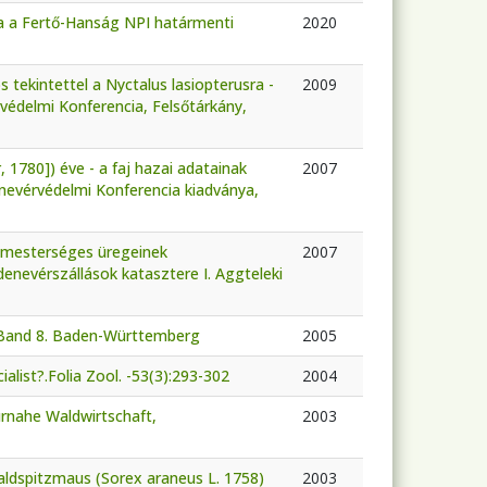
ta a Fertő-Hanság NPI határmenti
2020
 tekintettel a Nyctalus lasiopterusra -
2009
édelmi Konferencia, Felsőtárkány,
, 1780]) éve - a faj hazai adatainak
2007
Denevérvédelmi Konferencia kiadványa,
s mesterséges üregeinek
2007
 denevérszállások katasztere I. Aggteleki
, Band 8. Baden-Württemberg
2005
ialist?.Folia Zool. -53(3):293-302
2004
turnahe Waldwirtschaft,
2003
aldspitzmaus (Sorex araneus L. 1758)
2003