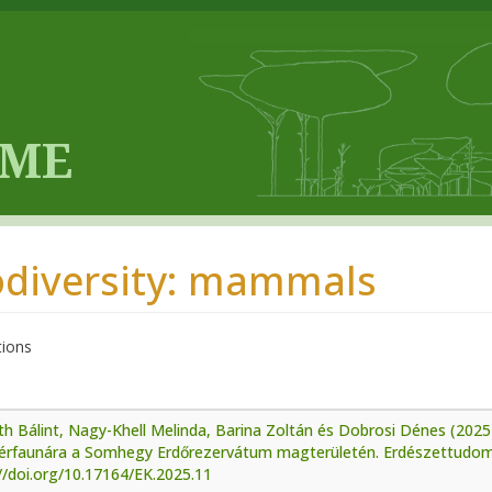
odiversity: mammals
tions
h Bálint, Nagy-Khell Melinda, Barina Zoltán és Dobrosi Dénes (2025
érfaunára a Somhegy Erdőrezervátum magterületén. Erdészettudom
//doi.org/10.17164/EK.2025.11