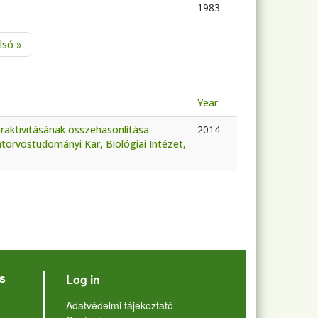
1983
age
Last page
lsó »
Year
éraktivitásának összehasonlítása
2014
atorvostudományi Kar, Biológiai Intézet,
User account menu
s
Log in
Lábléc
Adatvédelmi tájékoztató