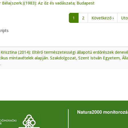
 Béla(szerk.)(1983): Az őz és vadászata; Budapest
nation
Next p
1
2
Következő ›
Uto
ripts
Krisztina (2014): Eltérő természetességi állapotú erdőrészek denev
ikus mintavételek alapján. Szakdolgozat, Szent István Egyetem, Áll
.
Natura2000 monitorozá