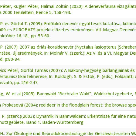
Péter, Kugler Péter, Halmai Zoltán (2020): A denevérfauna vizsgála
 2000 terüleltein. Rence 5, 158-193.
P. és Görföl T. (2009): Erdőlakó denevér együttesek kutatása, különös
009-es EUROBATS projekt előzetes eredményei. VII. Magyar Denevérv
október 16-18., pp. 53-60.
P. (2007): 2007 az óriás-koraidenevér (Nyctalus lasiopterus [Schreber
ntése, új eredmények. In: Molnár V. (szerk.): Az V. és a VI. Magyar 
, p:80-84.
vics Péter, Görföl Tamás (2007): A Bakony-hegység barlangjainak é
rfaunisztikai felmérése. In: Boldogh, S. & Estók, P. (eds.): Földalatti
ósvafő, pp. 216-247.
ng, W. et al (2005): Bannwald "Bechtaler Wald"...Waldschutzgebiete
a Prokesová (2004): red deer in the floodplain forest: the browse spec
, P. (szerk.)(2003): Dynamik in Bannwäldern; Erkentnisse für eine na
hutzgebiete, Band 1. Baden-Württemberg
 H.: Zur Ökologie und Reproduktionsbiologie der Geschwisterarten W