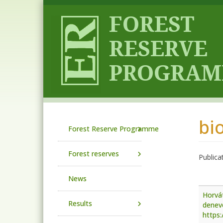
Skip to main content
bi
Main navigation
Forest Reserve Programme
Forest reserves
Publica
News
Horvát
Results
denev
https: