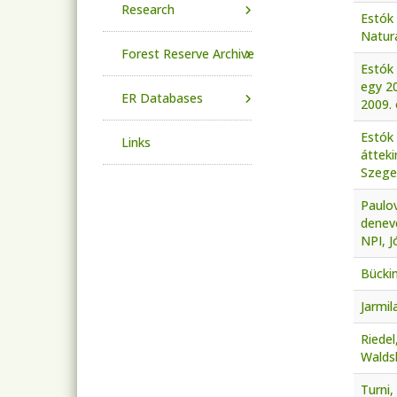
Research
Estók 
Natura
Forest Reserve Archive
Estók 
egy 2
ER Databases
2009. 
Estók 
Links
átteki
Szeged
Paulo
denevé
NPI, J
Bücki
Jarmil
Riedel
Walds
Turni,