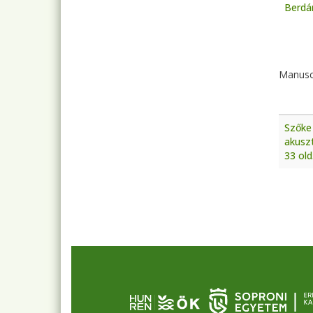
Berdár
Pagi
Manusc
Szőke 
akuszt
33 old