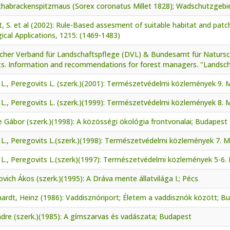
chabrackenspitzmaus (Sorex coronatus Millet 1828); Wadschutzgeb
, S. et al (2002): Rule-Based assesment of suitable habitat and patch
ical Applications, 1215: (1469-1483)
her Verband für Landschaftspflege (DVL) & Bundesamt für Naturschu
ts. Information and recommendations for forest managers. "Landscha
L., Peregovits L. (szerk.)(2001): Természetvédelmi közlemények 9.
L., Peregovits L. (szerk.)(1999): Természetvédelmi közlemények 8.
 Gábor (szerk.)(1998): A közösségi ökológia frontvonalai; Budapest
L., Peregovits L.(szerk.)(1998): Természetvédelmi közlemények 7. 
 L., Peregovits L.(szerk)(1997): Természetvédelmi közlemények 5-6.
vich Ákos (szerk.)(1995): A Dráva mente állatvilága I.; Pécs
ardt, Heinz (1986): Vaddisznóriport; Életem a vaddisznók között; B
ndre (szerk.)(1985): A gímszarvas és vadászata; Budapest