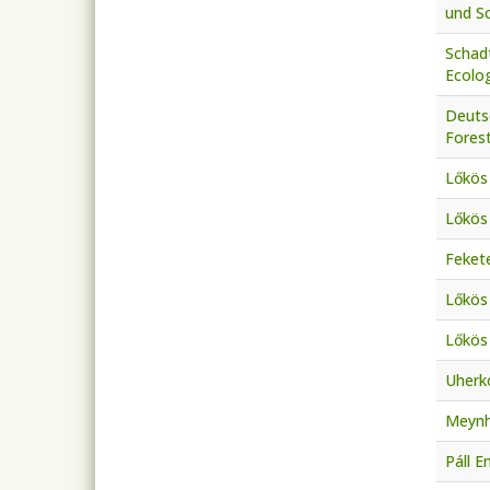
und S
Schadt
Ecolog
Deutsc
Fores
Lőkös 
Lőkös 
Fekete
Lőkös 
Lőkös
Uherko
Meynh
Páll E