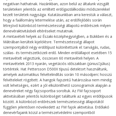
negatívan hathatnak. Hazánkban, azon belül az általunk vizsgált
területeken jelentős az említett erdőgazdálkodási módszerekkel
kezelt területek nagysága. Kutatásunkban arra kerestük a választ,
hogy a faállomány letermelése után, az erdőfejlődés során
létrejövő különböző természetességi állapotú erdőrészek milyen
denevéraktivitásbeli eltéréseket mutatnak.
A mintavételi helyek az Északi-középhegységben, a Bükkben és a
Mátrában kerültek kijelölésre. Természetességi állapot
szempontjából négy erdőtípust különítettünk el: tarvágás, rudas,
szálas- és természetközeli erdő. Minden erdőállapot esetében 15
mintavételt végeztünk, összesen 60 mintavételi helyen. A
mintavételek 2013 nyarán, vegetációs időszakban (június￾július)
történtek. Hat Pettersson D500X típusú detektort használtunk,
amelyek automatikus felvételindítás során 10 másodperc hosszú
felvételeket rögzített. A hangok fajszintű határozása nem mindig
volt lehetséges, ezért a jól elkülöníthető szonogramok alapján a
denevéreket négy fajcsoportba soroltuk. Az FM fajcsoport
aktivitásában jelentős különbséget találtunk az egyes erdőtípusok
között. A különböző erdőrészek természetességi állapotától
függően jelentősen növekedett az FM fajok aktivitása. Erdőlakó
denevérfajaink közül a természetvédelmi szempontból