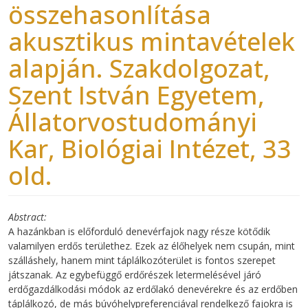
összehasonlítása
akusztikus mintavételek
alapján. Szakdolgozat,
Szent István Egyetem,
Állatorvostudományi
Kar, Biológiai Intézet, 33
old.
Abstract
A hazánkban is előforduló denevérfajok nagy része kötődik
valamilyen erdős területhez. Ezek az élőhelyek nem csupán, mint
szálláshely, hanem mint táplálkozóterület is fontos szerepet
játszanak. Az egybefüggő erdőrészek letermelésével járó
erdőgazdálkodási módok az erdőlakó denevérekre és az erdőben
táplálkozó, de más búvóhelypreferenciával rendelkező fajokra is