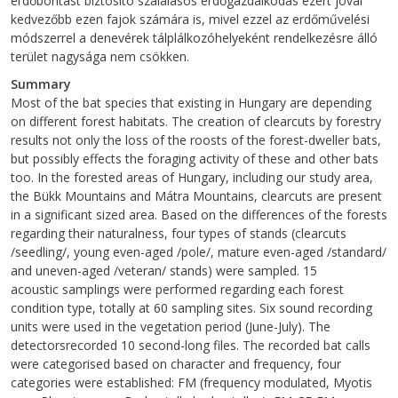
erdőborítást biztosító szálalásos erdőgazdálkodás ezért jóval
kedvezőbb ezen fajok számára is, mivel ezzel az erdőművelési
módszerrel a denevérek tálplálkozóhelyeként rendelkezésre álló
terület nagysága nem csökken.
Summary
Most of the bat species that existing in Hungary are depending
on different forest habitats. The creation of clearcuts by forestry
results not only the loss of the roosts of the forest-dweller bats,
but possibly effects the foraging activity of these and other bats
too. In the forested areas of Hungary, including our study area,
the Bükk Mountains and Mátra Mountains, clearcuts are present
in a significant sized area. Based on the differences of the forests
regarding their naturalness, four types of stands (clearcuts
/seedling/, young even-aged /pole/, mature even-aged /standard/
and uneven-aged /veteran/ stands) were sampled. 15
acoustic samplings were performed regarding each forest
condition type, totally at 60 sampling sites. Six sound recording
units were used in the vegetation period (June-July). The
detectorsrecorded 10 second-long files. The recorded bat calls
were categorised based on character and frequency, four
categories were established: FM (frequency modulated, Myotis