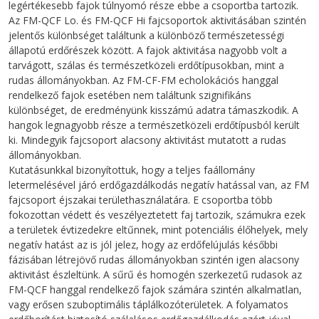
legértékesebb fajok túlnyomó része ebbe a csoportba tartozik.
Az FM-QCF Lo. és FM-QCF Hi fajcsoportok aktivitásában szintén
jelentős különbséget találtunk a különböző természetességi
állapotú erdőrészek között. A fajok aktivitása nagyobb volt a
tarvágott, szálas és természetközeli erdőtípusokban, mint a
rudas állományokban. Az FM-CF-FM echolokációs hanggal
rendelkező fajok esetében nem találtunk szignifikáns
különbséget, de eredményünk kisszámú adatra támaszkodik. A
hangok legnagyobb része a természetközeli erdőtípusból került
ki. Mindegyik fajcsoport alacsony aktivitást mutatott a rudas
állományokban.
Kutatásunkkal bizonyítottuk, hogy a teljes faállomány
letermelésével járó erdőgazdálkodás negatív hatással van, az FM
fajcsoport éjszakai területhasználatára. E csoportba több
fokozottan védett és veszélyeztetett faj tartozik, számukra ezek
a területek évtizedekre eltűnnek, mint potenciális élőhelyek, mely
negatív hatást az is jól jelez, hogy az erdőfelújulás későbbi
fázisában létrejövő rudas állományokban szintén igen alacsony
aktivitást észleltünk. A sűrű és homogén szerkezetű rudasok az
FM-QCF hanggal rendelkező fajok számára szintén alkalmatlan,
vagy erősen szuboptimális táplálkozóterületek. A folyamatos