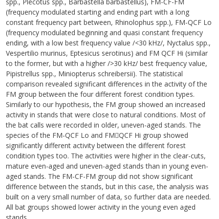
spp., Plecotus spp., Barbastella barbastellus), FM-CF-FM
(frequency modulated starting and ending part with a long
constant frequency part between, Rhinolophus spp.), FM-QCF Lo
(frequency modulated beginning and quasi constant frequency
ending, with a low best frequency value /<30 kHz/, Nyctalus spp.,
Vespertilio murinus, Eptesicus serotinus) and FM QCF Hi (similar
to the former, but with a higher />30 kHz/ best frequency value,
Pipistrellus spp., Miniopterus schreibersii). The statistical
comparison revealed significant differences in the activity of the
FM group between the four different forest condition types.
Similarly to our hypothesis, the FM group showed an increased
activity in stands that were close to natural conditions. Most of
the bat calls were recorded in older, uneven-aged stands. The
species of the FM-QCF Lo and FM￾QCF Hi group showed
significantly different activity between the different forest
condition types too. The activities were higher in the clear-cuts,
mature even-aged and uneven-aged stands than in young even-
aged stands. The FM-CF-FM group did not show significant
difference between the stands, but in this case, the analysis was
built on a very small number of data, so further data are needed.
All bat groups showed lower activity in the young even aged
stands.