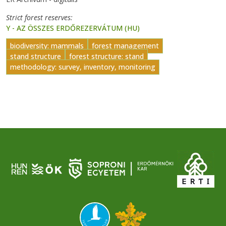
Strict forest reserves
Y - AZ ÖSSZES ERDŐREZERVÁTUM (HU)
biodiversity: mammals
forest management
stand structure
forest structure: stand
methodology: survey, inventory, monitoring