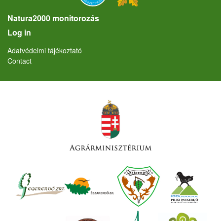
Natura2000 monitorozás
User account menu
Log in
Lábléc
Adatvédelmi tájékoztató
Contact