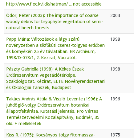
http://www.flec.kvl.dk/natman/ ... not accessible
Ódor, Péter (2003): The importance of coarse
2003
woody debris for bryophyte vegetation of semi-
natural beech forests
Papp Mária: Változások a lágy szárú
1998
növényzetben a síkfőkúti cseres-tölgyes erdőben
és környékén 25 év távlatában. ER Archívum,
1998/D-073/1, 2. Kézirat, Vácrátót.
Pászty Gabriella (1998): A Kékes Észak
1998
Erdőrezervátum vegetációtérképe.
Szakdolgozat. Kézirat, ELTE Növényrendszertani
és Ökológiai Tanszék, Budapest
Takács András Attila & Viszló Levente (1996): A
1996
Juhdöglő-völgy Erdőrezervátum botanikai
állapotfeltárása. Kutatási jelentés, Pro Vértes
Természetvédelmi Közalapítvány, Bodmér, 35
old. + mellékletek
Kiss R. (1975): Kocsányos tölgy fitomassza-
1975