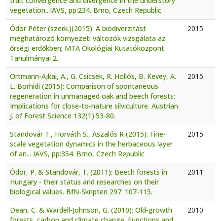
trait convergence and divergence in the understory
vegetation...IAVS, pp:234. Brno, Czech Republic
Ódor Péter (szerk.)(2015): A biodiverzitást
2015
meghatározó környezeti változók vizsgálata az
őrségi erdőkben; MTA Ökológiai Kutatóközpont
Tanulmányai 2.
Ortmann-Ajkai, A., G. Csicsek, R. Hollós, B. Kevey, A.
2015
L. Borhidi (2015): Comparison of spontaneous
regeneration in unmanaged oak and beech forests:
Implications for close-to-nature silviculture. Austrian
J. of Forest Science 132(1):53-80.
Standovár T., Horváth S., Aszalós R (2015): Fine-
2015
scale vegetation dynamics in the herbaceous layer
of an... IAVS, pp:354. Brno, Czech Republic
Ódor, P. & Standovár, T. (2011): Beech forests in
2011
Hungary - their status and researches on their
biological values. BfN-Skripten 297: 107-115.
Dean, C. & Wardell-Johnson, G. (2010): Old-growth
2010
forests, carbon and climate change: Functions and