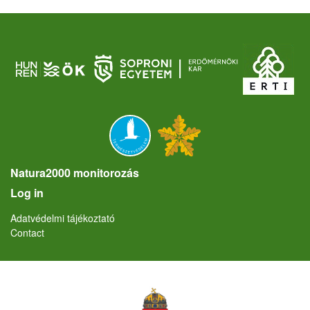
Natura2000 monitorozás
User account menu
Log in
Lábléc
Adatvédelmi tájékoztató
Contact