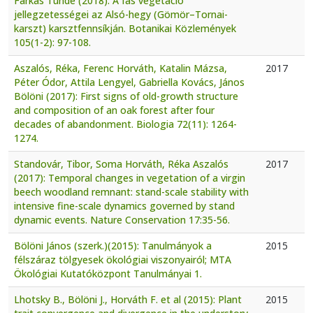
Farkas Tünde (2018): A fás vegetáció
jellegzetességei az Alsó-hegy (Gömör–Tornai-
karszt) karsztfennsíkján. Botanikai Közlemények
105(1-2): 97-108.
Aszalós, Réka, Ferenc Horváth, Katalin Mázsa,
2017
Péter Ódor, Attila Lengyel, Gabriella Kovács, János
Bölöni (2017): First signs of old-growth structure
and composition of an oak forest after four
decades of abandonment. Biologia 72(11): 1264-
1274.
Standovár, Tibor, Soma Horváth, Réka Aszalós
2017
(2017): Temporal changes in vegetation of a virgin
beech woodland remnant: stand-scale stability with
intensive fine-scale dynamics governed by stand
dynamic events. Nature Conservation 17:35-56.
Bölöni János (szerk.)(2015): Tanulmányok a
2015
félszáraz tölgyesek ökológiai viszonyairól; MTA
Ökológiai Kutatóközpont Tanulmányai 1.
Lhotsky B., Bölöni J., Horváth F. et al (2015): Plant
2015