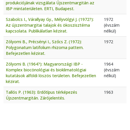
produkciójának vizsgálata Újszentmargitán az
IBP mintaterületen. ERTI, Budapest.
Szabolcs I., Várallyay Gy., Mélyvölgyi J. (1972?):
1972
Az újszentmargitai talajok és ökoszisztéma
(évszám
kapcsolata. Publikálatlan kézirat.
nélkül)
Zólyomi B., Précsényi I., Szőcs Z. (1972):
1972
Polygonatum latifolium rhizoma pattern.
Befejezetlen kézirat.
Zólyomi B. (1964?): Magyarországi IBP -
1964
Komplex biocönológiai és bioklimatológiai
(évszám
kutatások alföldi löszös területen. Befejezetlen
nélkül)
kézirat.
Tallós P. (1963): Erdőtípus térképezés
1963
Újszentmargitán. Zárójelentés.