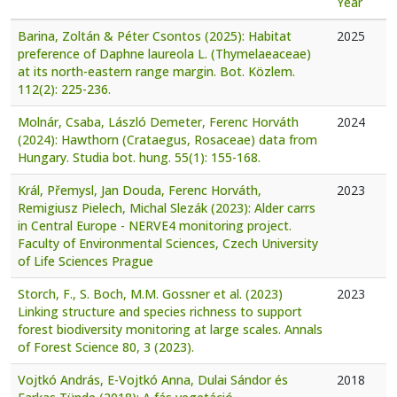
Year
Barina, Zoltán & Péter Csontos (2025): Habitat
2025
preference of Daphne laureola L. (Thymelaeaceae)
at its north-eastern range margin. Bot. Közlem.
112(2): 225-236.
Molnár, Csaba, László Demeter, Ferenc Horváth
2024
(2024): Hawthorn (Crataegus, Rosaceae) data from
Hungary. Studia bot. hung. 55(1): 155-168.
Král, Přemysl, Jan Douda, Ferenc Horváth,
2023
Remigiusz Pielech, Michal Slezák (2023): Alder carrs
in Central Europe - NERVE4 monitoring project.
Faculty of Environmental Sciences, Czech University
of Life Sciences Prague
Storch, F., S. Boch, M.M. Gossner et al. (2023)
2023
Linking structure and species richness to support
forest biodiversity monitoring at large scales. Annals
of Forest Science 80, 3 (2023).
Vojtkó András, E-Vojtkó Anna, Dulai Sándor és
2018