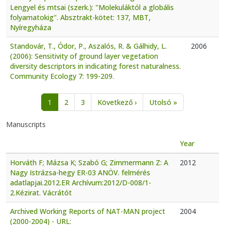
Lengyel és mtsai (szerk.): "Molekuláktól a globális
folyamatokig". Absztrakt-kötet: 137, MBT,
Nyíregyháza
Standovár, T., Ódor, P., Aszalós, R. & Gálhidy, L.
2006
(2006): Sensitivity of ground layer vegetation
diversity descriptors in indicating forest naturalness.
Community Ecology 7: 199-209.
Pagination
Next page
Last page
1
2
3
Következő ›
Utolsó »
Manuscripts
Year
Horváth F; Mázsa K; Szabó G; Zimmermann Z: A
2012
Nagy Istrázsa-hegy ER-03 ANÖV. felmérés
adatlapjai.2012.ER Archívum:2012/D-008/1-
2.Kézirat. Vácrátót
Archived Working Reports of NAT-MAN project
2004
(2000-2004) - URL: