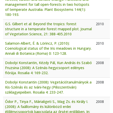
management for tall open-forests in two hotspots
of temperate Australia. Plant Biosystems 144(1):
180-193.
G.S. Gilbert et al: Beyond the tropics: forest
2010
structure in a temperate forest mapped plot. Journal
of Vegetation Science, 21: 388-405.2010
Salamon-Albert, É. & Lörincz, P. (2010):
2010
Coenological status of the Iris meadows in Hungary.
Annali di Botanica (Roma) 0: 123-128.
Dobolyi Konstantin, Kézdy Pál, Kun András és Szabó
2008
Fruzsina (2008): A Szénás-hegycsoport edényes
flórája. Rosalia 4: 169-232.
Dobolyi Konstantin (2008): Vegetációtanulmányok a
2008
Kis-Szénás és az Iváni-hegy (Pilisszentiván)
sziklagyepeiben. Rosalia 4: 233-247.
Ódor P., Tinya F., Márialigeti S., Mag Zs. és Király I.
2008
(2008): A faállomány és különböző erdei
élőlénycsoportok kapcsolata az őrségi erdőkben. In: