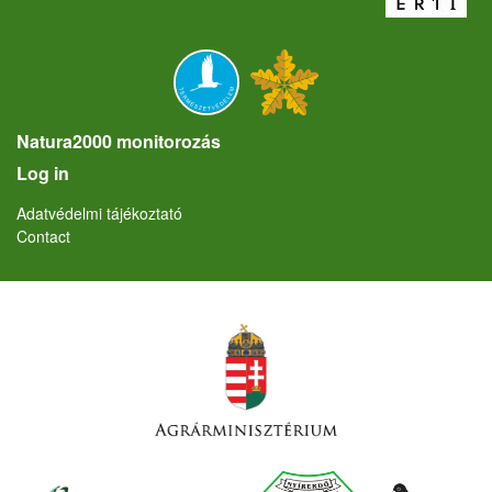
Natura2000 monitorozás
User account menu
Log in
Lábléc
Adatvédelmi tájékoztató
Contact