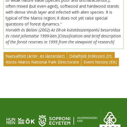
of weak nature value (species poor and uncharacteristic),
often mixed (but even-aged), softwood and hardwood stands
with dense shrub layer and infected with alien species. It is
typical of the Maros region; it does not yet raise special
questions of forest dynamics."
Horváth és Bölöni (2002) Az ER-ok kutatásszempontú besorolása
és rövid jellemzése 1999-ben [Classification and brief description
of the forest reserves in 1999 from the viewpoint of research]
Nagyalföld (ártér- és lápterület)
Délalföldi Erdészeti Zrt.
Körös-Maros National Park Directorate
Event history (EK)