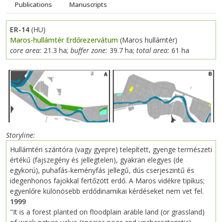
Publications
Manuscripts
ER-14
(HU)
Maros-hullámtér Erdőrezervátum
(Maros hullámtér)
core area:
21.3 ha;
buffer zone:
39.7 ha;
total area:
61 ha
Storyline
Hullámtéri szántóra (vagy gyepre) telepített, gyenge természeti
értékű (fajszegény és jellegtelen), gyakran elegyes (de
egykorú), puhafás-keményfás jellegű, dús cserjeszintű és
idegenhonos fajokkal fertőzött erdő. A Maros vidékre tipikus;
egyenlőre különösebb erdődinamikai kérdéseket nem vet fel.
1999
"It is a forest planted on floodplain arable land (or grassland)