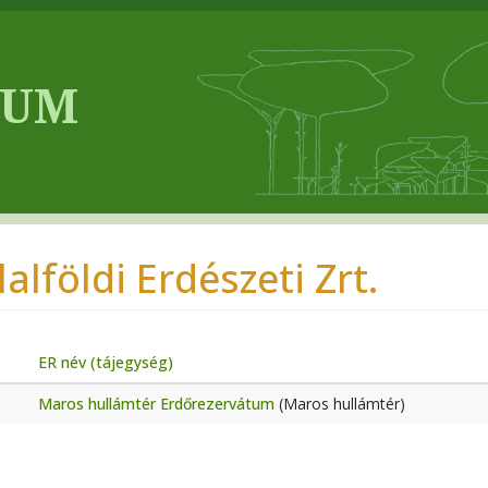
alföldi Erdészeti Zrt.
ER név (tájegység)
Maros hullámtér Erdőrezervátum
(Maros hullámtér)