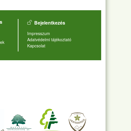
User account menu
s
Bejelentkezés
Lábléc
Impresszum
Adatvédelmi tájékoztató
ek
Kapcsolat