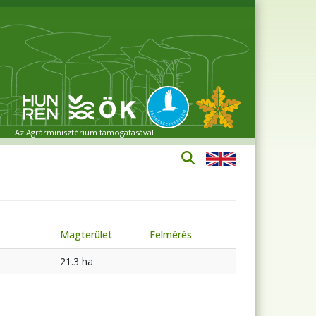
Az Agrárminisztérium támogatásával
Magterület
Felmérés
21.3 ha