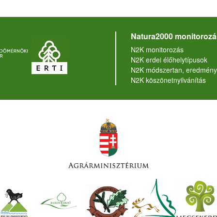
Natura2000 monitorozá
N2K monitorozás
N2K erdei élőhelytípusok
N2K módszertan, eredmény
N2K köszönetnyilvánítás