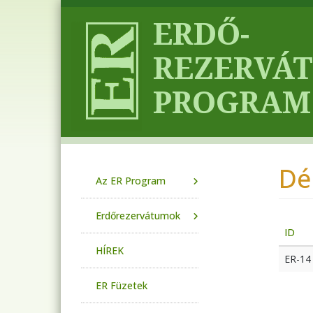
Ugrás a tartalomra
Dél
Main navigation
Az ER Program
Erdőrezervátumok
ID
HÍREK
ER-14
ER Füzetek