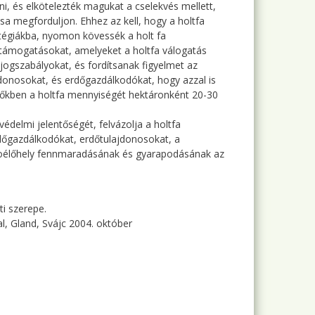
i, és elkötelezték magukat a cselekvés mellett,
sa megforduljon. Ehhez az kell, hogy a holtfa
atégiákba, nyomon kövessék a holt fa
támogatásokat, amelyeket a holtfa válogatás
 jogszabályokat, és fordítsanak figyelmet az
jdonosokat, és erdőgazdálkodókat, hogy azzal is
rdőkben a holtfa mennyiségét hektáronként 20-30
delmi jelentőségét, felvázolja a holtfa
dőgazdálkodókat, erdőtulajdonosokat, a
oélőhely fennmaradásának és gyarapodásának az
ti szerepe.
l, Gland, Svájc 2004. október