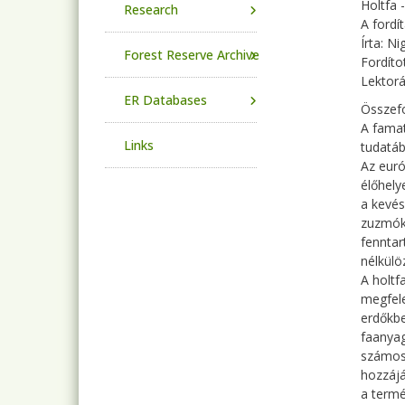
Holtfa 
Research
A fordí
Írta: N
Forest Reserve Archive
Fordíto
Lektorá
ER Databases
Összefo
A famat
Links
tudatáb
Az euró
élőhely
a kevés
zuzmók 
fenntar
nélkülö
A holtf
megfele
erdőkbe
faanyag
számos 
hozzájá
a termé