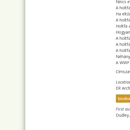
Nincs e
A holtf
Ha eltűn
A holtf
Holtfa 
Hogyan 
A holtf
A holtf
A holtf
Néhány 
A WWF j
Címsza
Locatio
ER Arc
biodiv
First a
Dudley,