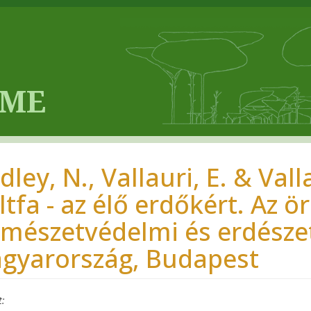
ley, N., Vallauri, E. & Vall
tfa - az élő erdőkért. Az ö
rmészetvédelmi és erdésze
gyarország, Budapest
t