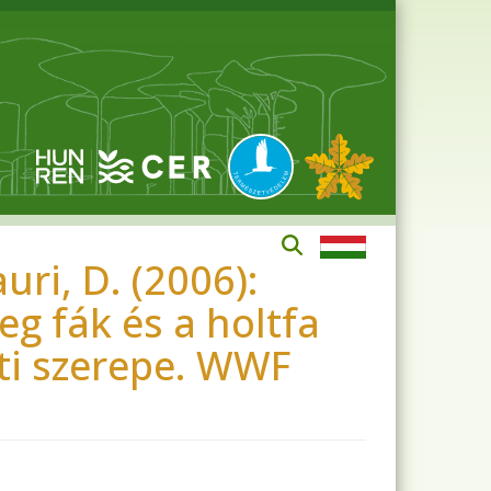
auri, D. (2006):
reg fák és a holtfa
ti szerepe. WWF