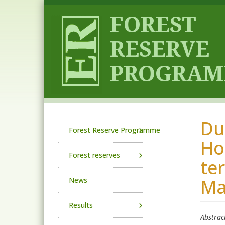
Skip to main content
Dud
Main navigation
Forest Reserve Programme
Hol
Forest reserves
te
Ma
News
Results
Abstrac