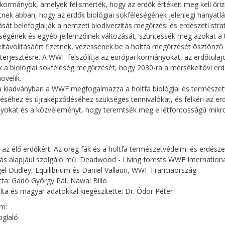
kormányok, amelyek felismerték, hogy az erdők értékeit meg kell őrizn
tnek abban, hogy az erdők biológiai sokféleségének jelenlegi hanyatlá
át belefoglalják a nemzeti biodiverzitás megőrzési és erdészeti str
égének és egyéb jellemzőinek változását, szüntessék meg azokat a 
 eltávolításáért fizetnek, vezessenek be a holtfa megőrzését ösztönző
terjesztésre. A WWF felszólítja az európai kormányokat, az erdőtula
k a biológiai sokféleség megőrzését, hogy 2030-ra a mérsékeltövi e
övelik.
 kiadványban a WWF megfogalmazza a holtfa biológiai és természetvé
séhez és újraképződéséhez szükséges tennivalókat, és felkéri az er
yokat és a közvéleményt, hogy teremtsék meg e létfontosságú mikr
- az élő erdőkért. Az öreg fák és a holtfa természetvédelmi és erdésze
tás alapjául szolgáló mű: Deadwood - Living forests WWF Internationa
igel Dudley, Equilibrium és Daniel Vallauri, WWF Franciaország
tta: Gadó György Pál, Nawal Billo
lta és magyar adatokkal kiegészítette: Dr. Ódor Péter
m:
oglaló