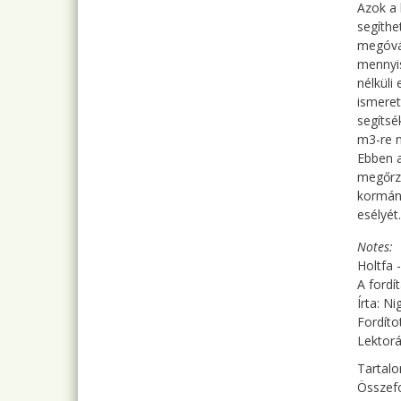
Azok a 
segíthe
megóvás
mennyis
nélküli
ismeret
segítsé
m3-re n
Ebben a
megőrzé
kormán
esélyét.
Notes
Holtfa 
A fordí
Írta: N
Fordíto
Lektorá
Tartalo
Összef