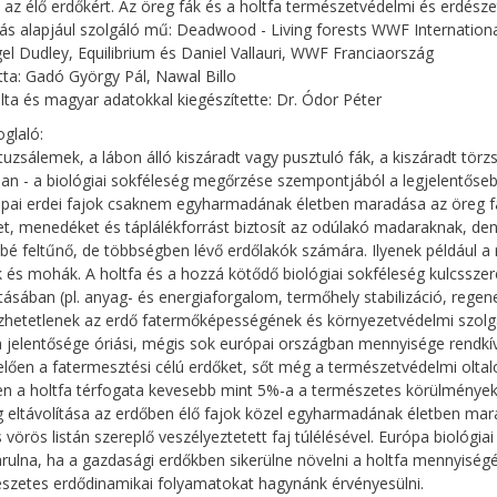
- az élő erdőkért. Az öreg fák és a holtfa természetvédelmi és erdésze
tás alapjául szolgáló mű: Deadwood - Living forests WWF Internationa
igel Dudley, Equilibrium és Daniel Vallauri, WWF Franciaország
tta: Gadó György Pál, Nawal Billo
lta és magyar adatokkal kiegészítette: Dr. Ódor Péter
glaló:
uzsálemek, a lábon álló kiszáradt vagy pusztuló fák, a kiszáradt törz
an - a biológiai sokféleség megőrzése szempontjából a legjelentőseb
pai erdei fajok csaknem egyharmadának életben maradása az öreg fáktó
et, menedéket és táplálékforrást biztosít az odúlakó madaraknak, 
bé feltűnő, de többségben lévő erdőlakók számára. Ilyenek például a
és mohák. A holtfa és a hozzá kötődő biológiai sokféleség kulcsszere
tásában (pl. anyag- és energiaforgalom, termőhely stabilizáció, rege
zhetetlenek az erdő fatermőképességének és környezetvédelmi szolgál
a jelentősége óriási, mégis sok európai országban mennyisége rendkív
lően a fatermesztési célú erdőket, sőt még a természetvédelmi oltalo
n a holtfa térfogata kevesebb mint 5%-a a természetes körülmények
 eltávolítása az erdőben élő fajok közel egyharmadának életben mar
vörös listán szereplő veszélyeztetett faj túlélésével. Európa biológi
rulna, ha a gazdasági erdőkben sikerülne növelni a holtfa mennyiség
szetes erdődinamikai folyamatokat hagynánk érvényesülni.