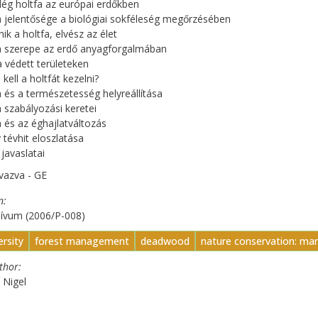
lég holtfa az európai erdőkben
a jelentősége a biológiai sokféleség megőrzésében
ik a holtfa, elvész az élet
a szerepe az erdő anyagforgalmában
a védett területeken
kell a holtfát kezelni?
a és a természetesség helyreállítása
a szabályozási keretei
a és az éghajlatváltozás
tévhit eloszlatása
avaslatai
vazva - GE
n
hívum (2006/P-008)
ersity
forest management
deadwood
nature conservation: ma
uthor
 Nigel