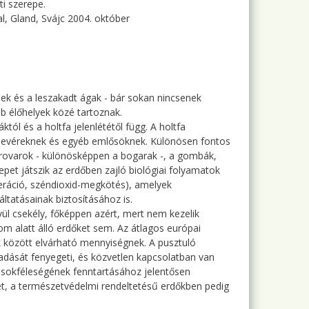
ti szerepe.
l, Gland, Svájc 2004. október
sek és a leszakadt ágak - bár sokan nincsenek
b élőhelyek közé tartoznak.
l és a holtfa jelenlététől függ. A holtfa
denevéreknek és egyéb emlősöknek. Különösen fontos
 rovarok - különösképpen a bogarak -, a gombák,
pet játszik az erdőben zajló biológiai folyamatok
neráció, széndioxid-megkötés), amelyek
tatásainak biztosításához is.
ül csekély, főképpen azért, mert nem kezelik
m alatt álló erdőket sem. Az átlagos európai
 között elvárható mennyiségnek. A pusztuló
adását fenyegeti, és közvetlen kapcsolatban van
ai sokféleségének fenntartásához jelentősen
ét, a természetvédelmi rendeltetésű erdőkben pedig