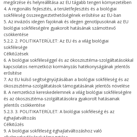
megőrzése és helyreállítása az EU tágabb tengeri környezetében
4. A regionális fejlesztés, a területfejlesztés és a biológiai
sokféleség összeegyeztethetőségének erősítése az EU-ban
5. Az inváziós idegen fajoknak és idegen genotípusoknak az EU
biológiai sokféleségére gyakorolt hatásának számottevő
csökkentése
5.2.2. 2. POLITIKATERÜLET: Az EU és a világ biológiai
sokfélesége
Célkitűzések
6. A biológiai sokféleséggel és az ökoszisztéma-szolgáltatásokkal
kapcsolatos nemzetközi kormányzás hatékonyságának jelentős
erősítése
7. Az EU külső segítségnyújtásában a biológiai sokféleség és az
ökoszisztéma-szolgáltatások támogatásának jelentős növelése
8. A nemzetközi kereskedelemnek a világ biológiai sokféleségére
és az ökoszisztéma-szolgáltatásokra gyakorolt hatásainak
jelentős csökkentése
5.2.3. 3. POLITIKATERÜLET: A biológiai sokféleség és az
éghajlatváltozás
Célkitűzés
9. A biológiai sokféleség éghajlatváltozáshoz való