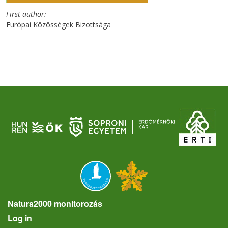
First author
Európai Közösségek Bizottsága
Natura2000 monitorozás
User account menu
Log in