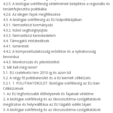
4.2.5. A biológiai sokféleség védelmének beépítése a regionális és
területfejlesztési politikába
4.2.6. Az idegen fajok megfékezése
4.3. A biológiai sokféleség az EU külpolitikájában
4.3.1. Nemzetközi kormányzás
4.3.2. Külső segítségnyújtás
4.3.3. Nemzetközi kereskedelem
4.4. Támogató intézkedések
4.4.1. Ismeretek
4.4.2. A környezettudatosság erősítése és a nyilvánosság
bevonása
4.4.3. Monitorozás és jelentéstétel
5. Mit kell még tenni?
5.1. EU cselekvési terv 2010-ig és azon túl
5.2. A négy fő politikaterület és a tíz kiemelt célkitűzés
5.2.1. 1. POLITIKATERÜLET: Biológiai sokféleség az EU-ban
Célkitűzések
1. Az EU legfontosabb élőhelyeinek és fajainak védelme
2. A biológiai sokféleség és az ökoszisztéma-szolgáltatások
megőrzése és helyreállítása az EU tágabb vidéki tájain
3. A biológiai sokféleség és az ökoszisztéma-szolgáltatások