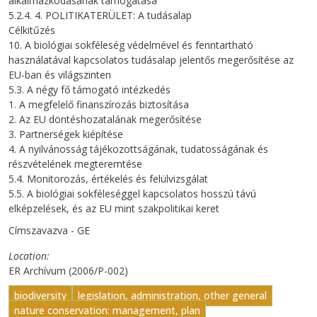
alkalmazkodásának támogatása
5.2.4. 4. POLITIKATERÜLET: A tudásalap
Célkitűzés
10. A biológiai sokféleség védelmével és fenntartható
használatával kapcsolatos tudásalap jelentős megerősítése az
EU-ban és világszinten
5.3. A négy fő támogató intézkedés
1. A megfelelő finanszírozás biztosítása
2. Az EU döntéshozatalának megerősítése
3. Partnerségek kiépítése
4. A nyilvánosság tájékozottságának, tudatosságának és
részvételének megteremtése
5.4. Monitorozás, értékelés és felülvizsgálat
5.5. A biológiai sokféleséggel kapcsolatos hosszú távú
elképzelések, és az EU mint szakpolitikai keret
Címszavazva - GE
Location
ER Archívum (2006/P-002)
biodiversity
legislation, administration, other general
nature conservation: management, plan