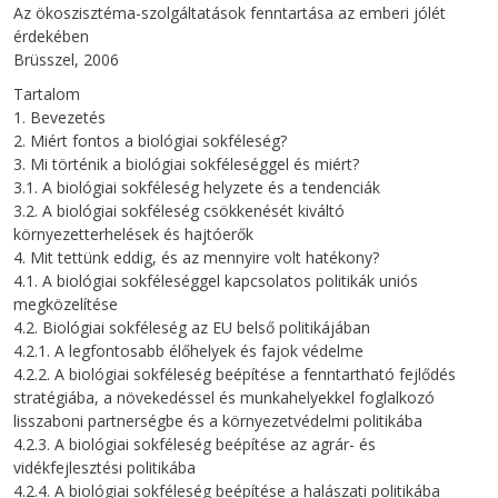
Az ökoszisztéma-szolgáltatások fenntartása az emberi jólét
érdekében
Brüsszel, 2006
Tartalom
1. Bevezetés
2. Miért fontos a biológiai sokféleség?
3. Mi történik a biológiai sokféleséggel és miért?
3.1. A biológiai sokféleség helyzete és a tendenciák
3.2. A biológiai sokféleség csökkenését kiváltó
környezetterhelések és hajtóerők
4. Mit tettünk eddig, és az mennyire volt hatékony?
4.1. A biológiai sokféleséggel kapcsolatos politikák uniós
megközelítése
4.2. Biológiai sokféleség az EU belső politikájában
4.2.1. A legfontosabb élőhelyek és fajok védelme
4.2.2. A biológiai sokféleség beépítése a fenntartható fejlődés
stratégiába, a növekedéssel és munkahelyekkel foglalkozó
lisszaboni partnerségbe és a környezetvédelmi politikába
4.2.3. A biológiai sokféleség beépítése az agrár- és
vidékfejlesztési politikába
4.2.4. A biológiai sokféleség beépítése a halászati politikába