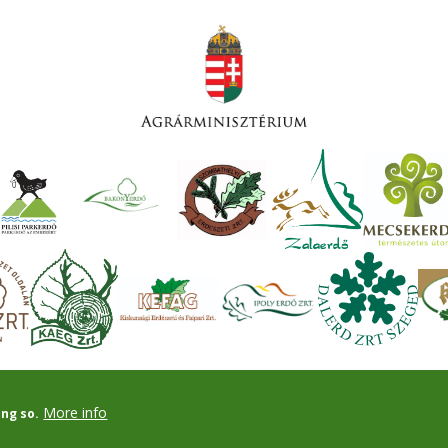
More info
ing so.