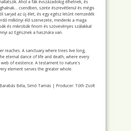
llatszik. Ahol a fák évszázadokig élhetnek, és
eghalnak… csendben, szinte észrevétlenül és mégis
ból sarjad az új élet, és egy egész letűnt nemzedék
 erdő milliónyi élő szervezete, mindenki a maga
gombák és mikrobák finom és szövevényes szálakkal
nnyi az Egésznek a hasznára van.
r reaches. A sanctuary where trees live long,
 in the eternal dance of life and death, where every
te web of existence. A testament to nature's
ry element serves the greater whole.
: Barabás Béla, Simó Tamás | Producer: Tóth Zsolt