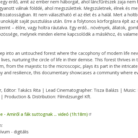
 egy erdő, amit az ember nem háborgat, ahol láncfűrészek zaja nem ha
gyanott válnak földdé, ahol megszülettek. Megszületnek, élnek és m
ltozatosságban. Itt nem választható el az élet és a halál. Mert a holt
a unokáját saját pusztulása után. Erre a folytonos körforgásra épít az
szerint – élőre, vagy holtra ráutalva. Egy erdő... növények, állatok, 
özössége, melynek minden eleme kapcsolódik a másikhoz, és valame
ep into an untouched forest where the cacophony of modern life neve
ng lives, nurturing the circle of life in their demise. This forest thrives
m, from the majestic to the microscopic, plays its part in the intrica
 and resilience, this documentary showcases a community where eve
r, Editor: Takács Rita | Lead Cinematographer: Tisza Balázs | Music
 | Production & Distribution: Filmdzsungel Kft.
 - Amiről a fák suttognak ... videó (1h:18m)
n
ívum - digitális