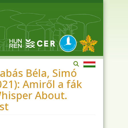
rabás Béla, Simó
21): Amiről a fák
hisper About.
st