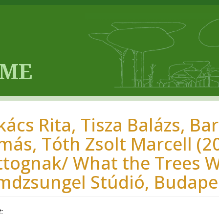
kács Rita, Tisza Balázs, Ba
más, Tóth Zsolt Marcell (20
ttognak/ What the Trees W
lmdzsungel Stúdió, Budape
t