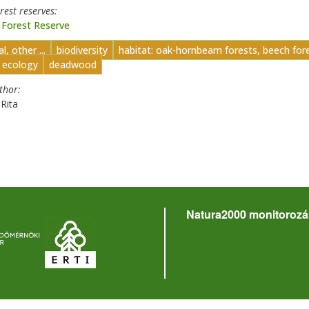
orest reserves
 Forest Reserve
l, other ...
biodiversity
habitat: oak-hornbeam forests, beech for
t ecology
deadwood
uthor
Rita
Natura2000 monitorozá