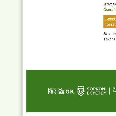
Strict f
Őserdő
Genera
fores
First a
Takács 