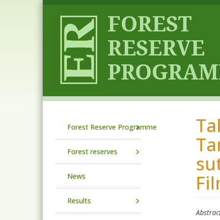
Skip to main content
Ta
Main navigation
Forest Reserve Programme
Ta
Forest reserves
su
Fi
News
Results
Abstrac