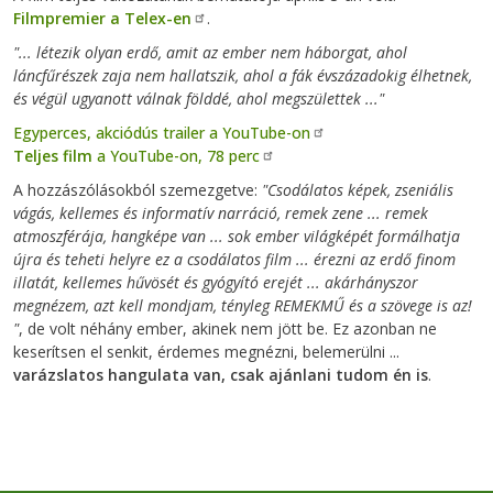
Filmpremier a Telex-en
.
"... létezik olyan erdő, amit az ember nem háborgat, ahol
láncfűrészek zaja nem hallatszik, ahol a fák évszázadokig élhetnek,
és végül ugyanott válnak földdé, ahol megszülettek ..."
Egyperces, akciódús trailer a YouTube-on
Teljes film
a YouTube-on, 78 perc
A hozzászólásokból szemezgetve:
"Csodálatos képek, zseniális
vágás, kellemes és informatív narráció, remek zene ... remek
atmoszférája, hangképe van ... sok ember világképét formálhatja
újra és teheti helyre ez a csodálatos film ... érezni az erdő finom
illatát, kellemes hűvösét és gyógyító erejét ... akárhányszor
megnézem, azt kell mondjam, tényleg REMEKMŰ és a szövege is az!
"
, de volt néhány ember, akinek nem jött be. Ez azonban ne
keserítsen el senkit, érdemes megnézni, belemerülni ...
varázslatos hangulata van, csak ajánlani tudom én is
.