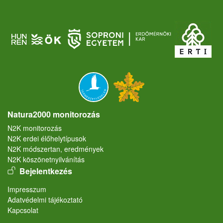
Natura2000 monitorozás
N2K monitorozás
N2K erdei élőhelytípusok
N2K módszertan, eredmények
N2K köszönetnyilvánítás
User account menu
Bejelentkezés
Lábléc
Impresszum
Adatvédelmi tájékoztató
Kapcsolat