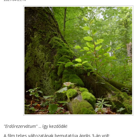
"Erdőrezervátum"
... így kezdődik!
A film teljes változatának bemutatója április 3-án volt: