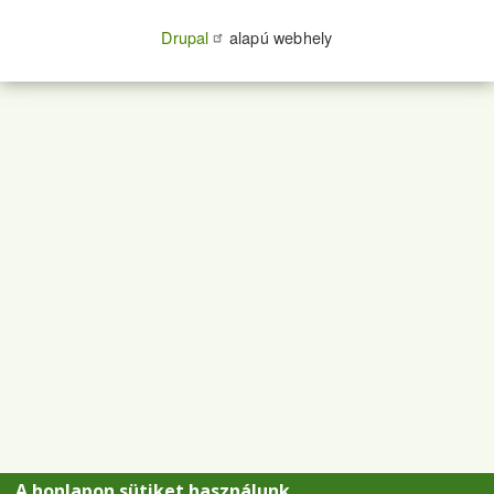
Drupal
alapú webhely
A honlapon sütiket használunk