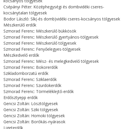
kocsányos tölgyesek
Csépányi Péter: Középhegységi és dombvidéki cseres-
kocsánytalan tölgyesek
Bodor László: Sík(-és domb)vidéki cseres-kocsányos tölgyesek
Mészkerülő erdők
Szmorad Ferenc: Mészkerülő bükkösök
Szmorad Ferenc: Mészkerülő gyertyános-tölgyesek
Szmorad Ferenc: Mészkerülő tölgyesek
Szmorad Ferenc: Fenyőelegyes-tölgyesek
Mészkedvelő erdők
Szmorad Ferenc: Mész- és melegkedvelő tölgyesek
Szmorad Ferenc: Bokorerdők
Szikladomborzatú erdők
Szmorad Ferenc: Sziklaerdők
Szmorad Ferenc: Szurdokerdők
Szmorad Ferenc: Törmeléklejtő-erdők
Erdősztyepp erdők
Gencsi Zoltán: Lösztölgyesek
Gencsi Zoltán: Sziki tölgyesek
Gencsi Zoltán: Homoki tölgyesek
Gencsi Zoltán: Borókás-nyárasok
Ligeterdők