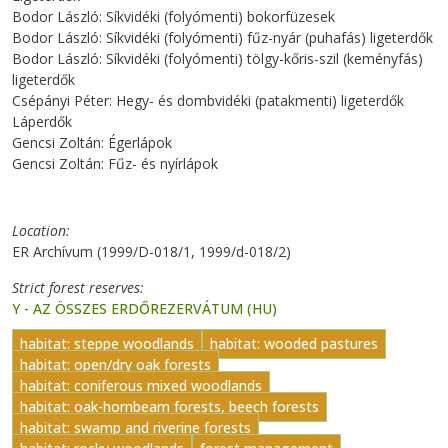
Bodor László: Síkvidéki (folyómenti) bokorfüzesek
Bodor László: Síkvidéki (folyómenti) fűz-nyár (puhafás) ligeterdők
Bodor László: Síkvidéki (folyómenti) tölgy-kőris-szil (keményfás)
ligeterdők
Csépányi Péter: Hegy- és dombvidéki (patakmenti) ligeterdők
Láperdők
Gencsi Zoltán: Égerlápok
Gencsi Zoltán: Fűz- és nyírlápok
Location
ER Archívum (1999/D-018/1, 1999/d-018/2)
Strict forest reserves
Y - AZ ÖSSZES ERDŐREZERVÁTUM (HU)
habitat: steppe woodlands
habitat: wooded pastures
habitat: open/dry oak forests
habitat: coniferous mixed woodlands
habitat: oak-hornbeam forests, beech forests
habitat: swamp and riverine forests