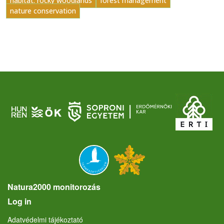
habitat: rocky woodlands
forest management
nature conservation
Natura2000 monitorozás
User account menu
Log in
Lábléc
Adatvédelmi tájékoztató