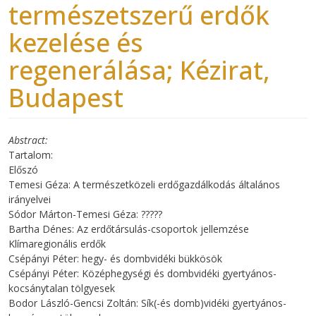
természetszerű erdők
kezelése és
regenerálása; Kézirat,
Budapest
Abstract
Tartalom:
Előszó
Temesi Géza: A természetközeli erdőgazdálkodás általános
irányelvei
Sódor Márton-Temesi Géza: ?????
Bartha Dénes: Az erdőtársulás-csoportok jellemzése
Klímaregionális erdők
Csépányi Péter: hegy- és dombvidéki bükkösök
Csépányi Péter: Középhegységi és dombvidéki gyertyános-
kocsánytalan tölgyesek
Bodor László-Gencsi Zoltán: Sík(-és domb)vidéki gyertyános-