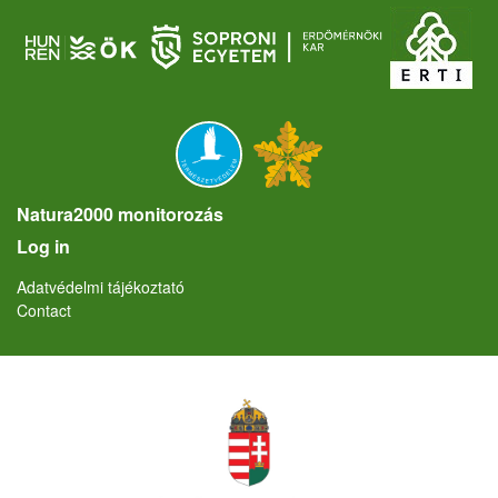
Natura2000 monitorozás
User account menu
Log in
Lábléc
Adatvédelmi tájékoztató
Contact