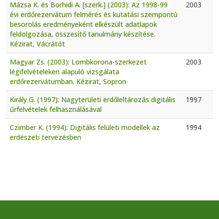
Mázsa K. és Borhidi A. [szerk.] (2003): Az 1998-99
2003
évi erdőrezervátum felmérés és kutatási szempontú
besorolás eredményeként elkészült adatlapok
feldolgozása, összesítő tanulmány készítése.
Kézirat, Vácrátót
Magyar Zs. (2003): Lombkorona-szerkezet
2003
légifelvételeken alapuló vizsgálata
erdőrezervátumban. Kézirat, Sopron
Király G. (1997): Nagyterületi erdőleltározás digitális
1997
űrfelvételek felhasználásával
Czimber K. (1994): Digitális felületi modellek az
1994
erdészeti tervezésben