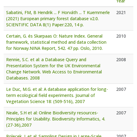
Year
Sabatini, FM, B Hendrik ... F Horváth ... T Kuemmerle
2021
(2021) European primary forest database v2.0.
SCIENTIFIC DATA 8(1) Paper:220, 14 p.
Certain, G. és Skarpaas O: Nature Index. General
2010
framework, statistical method and data collection
for Norway.NINA Report, 542. 47 pp. Oslo, 2010.
Rennie, S.C. et al: a Database Query and
2008
Presentation System for the UK Environmental
Change Network. Web Access to Environmental
Databases. 2008
Le Duc, M.G. et al: A database application for long-
2007
term ecological field experiments. Journal of
Vegetation Science 18: (509-516), 2007
Neale, S.H et al: Online Biodiversity resources-
2007
Principles for Usability. Biodiversity Informatics, 4.
(27-36),2007
Rolecek, J. et al: Sampling Design in Large-Scale
2007