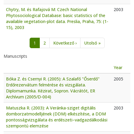
Chytry, M. és Rafajová M: Czech National
2003
Phytosociological Database: basic statistics of the
available vegetation-plot data. Preslia, Praha, 75: (1-
15), 2003
Pagination
Next page
Last page
1
2
Következő ›
Utolsó »
Manuscripts
Year
Bóka Z. és Csernyi R. (2005): A Szalafő "Őserdő"
2005
Erdőrezervátum felmérése és vizsgálata.
Diplomamunka. Kézirat, Sopron. Vácrátót, ER
Archívum (2005/D-004)
Matuszka R. (2003): A Veránka-sziget digitális
2003
domborzatmodelljének (DDM) elkészítése, a DDM
pontosságvizsgálata és erdészeti–vadgazdálkodási
szempontú elemzése