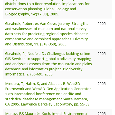
distributions to a finer resolution: implacations for
conservation planning. Global Ecology and
Biogeography, 14:(17-30), 2005.
Guralnick, Robert és Van Cleve, Jeremy: Strengths
2005
and weaknesses of museum and national survey
data sets for predicting regional species richness:
comparative and combined approaches. Diversity
and Distribution, 11. (349-359), 2005.
Guralnick, R., Neufeld D.: Challenges building online
2005
GIS Services to support global biodiversity mapping
and analysis: Lessons from the mountain and plains
database and informatics project. Biodiversity
Informatics, 2. (56-69), 2005.
Minoura, T, Halim, S, and Albader, B: WebGD
2005
Framework and WebGD-Gen Application Generator.
17th international konference on Santific and
statistical database management.Santa Barbara,
CA 2005. Lawrence Berkeley Laboratory, pp. 55-58
Munoz, E.S.Mauro és Koch, Ingrid: Environmental
2005