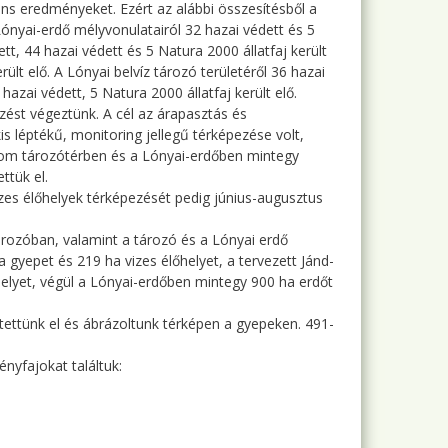
ns eredményeket. Ezért az alábbi összesítésből a
ónyai-erdő mélyvonulatairól 32 hazai védett és 5
tt, 44 hazai védett és 5 Natura 2000 állatfaj került
rült elő. A Lónyai belvíz tározó területéről 36 hazai
hazai védett, 5 Natura 2000 állatfaj került elő.
zést végeztünk. A cél az árapasztás és
is léptékű, monitoring jellegű térképezése volt,
 három tározótérben és a Lónyai-erdőben mintegy
ttük el.
vizes élőhelyek térképezését pedig június-augusztus
tározóban, valamint a tározó és a Lónyai erdő
a gyepet és 219 ha vizes élőhelyet, a tervezett Jánd-
helyet, végül a Lónyai-erdőben mintegy 900 ha erdőt
ettünk el és ábrázoltunk térképen a gyepeken. 491-
nyfajokat találtuk: