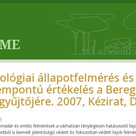
ológiai állapotfelmérés é
empontú értékelés a Bereg
zgyűjtőjére. 2007, Kézirat,
t
 madár és emlős felmérések a várhatóan ténylegesen hatásviselő fa
tból is kiemelt jelentőségű védett és fokozottan védett fajok felmérés