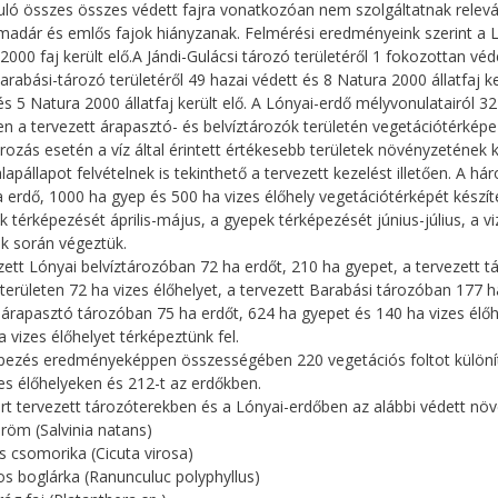
uló összes összes védett fajra vonatkozóan nem szolgáltatnak relevá
madár és emlős fajok hiányzanak. Felmérési eredményeink szerint a L
2000 faj került elő.A Jándi-Gulácsi tározó területéről 1 fokozottan véde
Barabási-tározó területéről 49 hazai védett és 8 Natura 2000 állatfaj ke
és 5 Natura 2000 állatfaj került elő. A Lónyai-erdő mélyvonulatairól 32 
n a tervezett árapasztó- és belvíztározók területén vegetációtérképe
ározás esetén a víz által érintett értékesebb területek növényzetének k
lapállapot felvételnek is tekinthető a tervezett kezelést illetően. A
 erdő, 1000 ha gyep és 500 ha vizes élőhely vegetációtérképét készíte
k térképezését április-május, a gyepek térképezését június-július, a 
k során végeztük.
zett Lónyai belvíztározóban 72 ha erdőt, 210 ha gyepet, a tervezett 
 területen 72 ha vizes élőhelyet, a tervezett Barabási tározóban 177 h
 árapasztó tározóban 75 ha erdőt, 624 ha gyepet és 140 ha vizes élő
a vizes élőhelyet térképeztünk fel.
pezés eredményeképpen összességében 220 vegetációs foltot különít
zes élőhelyeken és 212-t az erdőkben.
rt tervezett tározóterekben és a Lónyai-erdőben az alábbi védett növé
röm (Salvinia natans)
os csomorika (Cicuta virosa)
os boglárka (Ranunculuc polyphyllus)