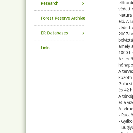
előford
Research
védett 
Natura 
Forest Reserve Archive
elő. A 
védett 
ER Databases
2007-be
belvízt
amely a
Links
1000 ha
Az erdő
hónapo
A terve
közötti
Gulácsi
és 42 h
A térké
et a vi
A felmé
- Rucaö
- Gyilk
- Bugly