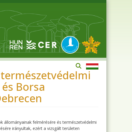
s természetvédelmi
 és Borsa
 Debrecen
jok állományainak felmérésére és természetvédelmi
ére irányultak, ezért a vizsgált területen