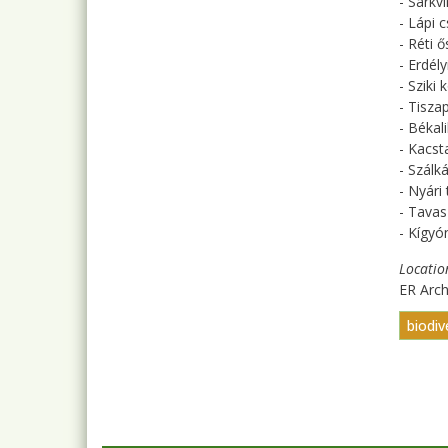
- Sarkvi
- Lápi c
- Réti ő
- Erdély
- Sziki
- Tisza
- Békal
- Kacst
- Szálk
- Nyári
- Tavas
- Kígy
Locatio
ER Arc
biodiv