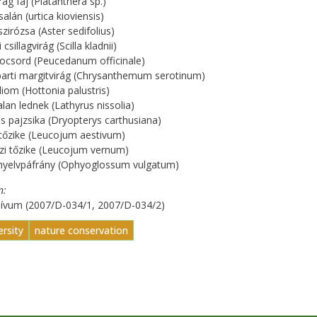
rág faj (Platanthera sp.)
salán (urtica kioviensis)
szirózsa (Aster sedifolius)
i csillagvirág (Scilla kladnii)
 kocsord (Peucedanum officinale)
parti margitvirág (Chrysanthemum serotinum)
iliom (Hottonia palustris)
alan lednek (Lathyrus nissolia)
ás pajzsika (Dryopterys carthusiana)
 tőzike (Leucojum aestivum)
zi tőzike (Leucojum vernum)
ónyelvpáfrány (Ophyoglossum vulgatum)
n
hívum (2007/D-034/1, 2007/D-034/2)
ersity
nature conservation