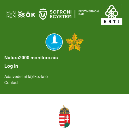
Natura2000 monitorozás
User account menu
Log in
Lábléc
Adatvédelmi tájékoztató
Contact