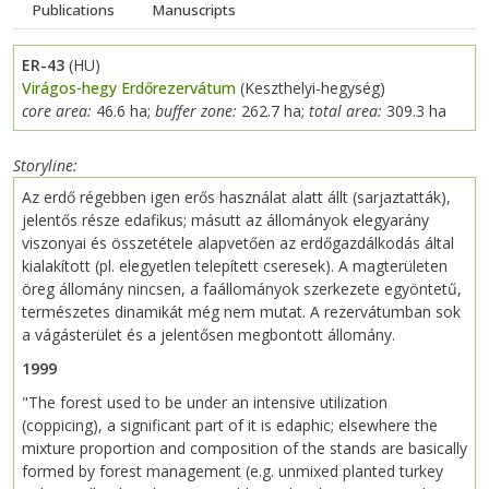
Publications
Manuscripts
ER-43
(HU)
Virágos-hegy Erdőrezervátum
(Keszthelyi-hegység)
core area:
46.6 ha;
buffer zone:
262.7 ha;
total area:
309.3 ha
Storyline
Az erdő régebben igen erős használat alatt állt (sarjaztatták),
jelentős része edafikus; másutt az állományok elegyarány
viszonyai és összetétele alapvetően az erdőgazdálkodás által
kialakított (pl. elegyetlen telepített cseresek). A magterületen
öreg állomány nincsen, a faállományok szerkezete egyöntetű,
természetes dinamikát még nem mutat. A rezervátumban sok
a vágásterület és a jelentősen megbontott állomány.
1999
"The forest used to be under an intensive utilization
(coppicing), a significant part of it is edaphic; elsewhere the
mixture proportion and composition of the stands are basically
formed by forest management (e.g. unmixed planted turkey