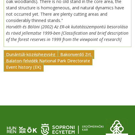
oak woodlands). There is no old stand in the core area, the
stand structure is homogeneous, and natural dynamics have
not occurred yet. There are plenty cutting areas and
considerably thinned stands."
Horváth és Bölöni (2002) Az ER-ok kutatásszempontú besorolása
és rövid jellemzése 1999-ben [Classification and brief description
of the forest reserves in 1999 from the viewpoint of research]
Dunántúli-középhegység
Bakonyerdő Zrt.
Balaton-felvidék National Park Directorate
Event history (EK)