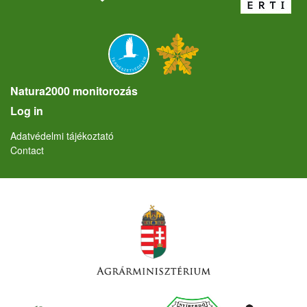
Natura2000 monitorozás
User account menu
Log in
Lábléc
Adatvédelmi tájékoztató
Contact