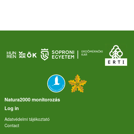
Natura2000 monitorozás
User account menu
Log in
Lábléc
Adatvédelmi tájékoztató
Contact