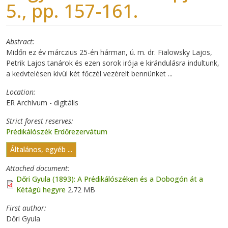
5., pp. 157-161.
Abstract
Midőn ez év márczius 25-én hárman, ú. m. dr. Fialowsky Lajos,
Petrik Lajos tanárok és ezen sorok irója e kirándulásra indultunk,
a kedvtelésen kivül két főczél vezérelt bennünket ...
Location
ER Archívum - digitális
Strict forest reserves
Prédikálószék Erdőrezervátum
Általános, egyéb ...
Attached document
Dőri Gyula (1893): A Prédikálószéken és a Dobogón át a
Kétágú hegyre
2.72 MB
First author
Dőri Gyula