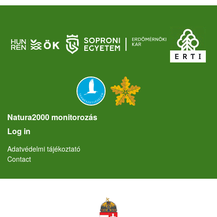
Natura2000 monitorozás
User account menu
Log in
Lábléc
Adatvédelmi tájékoztató
Contact