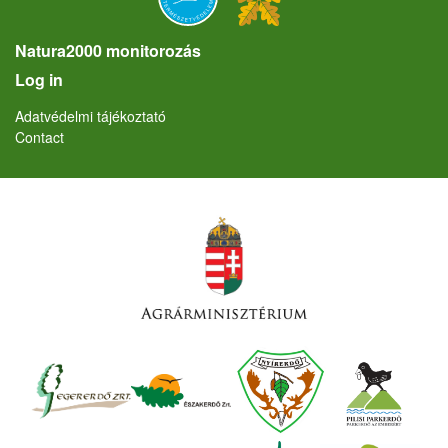
Natura2000 monitorozás
User account menu
Log in
Lábléc
Adatvédelmi tájékoztató
Contact