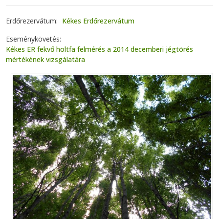
Erdőrezervátum
Kékes Erdőrezervátum
Eseménykövetés
Kékes ER fekvő holtfa felmérés a 2014 decemberi jégtörés
mértékének vizsgálatára