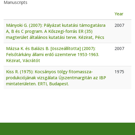
Manuscripts
Year
Mányoki G. (2007): Pályázat kutatási támogatásra
2007
A, B és C program. A Kőszegi-forrás ER (35)
magterület általános kutatási terve. Kézirat, Pécs
Mázsa K. és Balázs B. [összeállította] (2007):
2007
Felsőtárkány állami erdő üzemterve 1953-1963.
Kézirat, Vácrátót
Kiss R. (1975): Kocsányos tölgy fitomassza-
1975
produkciójának vizsgálata Újszentmargitán az IBP
mintaterületen. ERTI, Budapest.