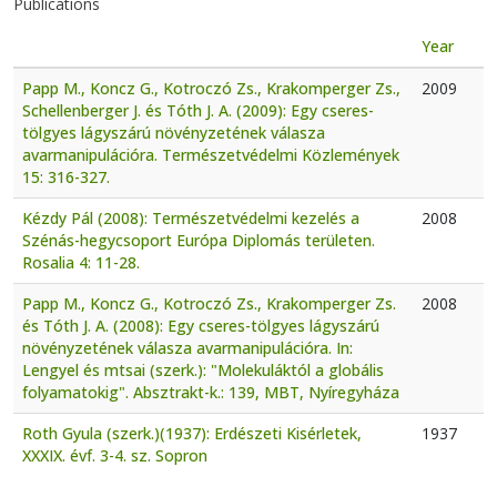
Publications
Year
Papp M., Koncz G., Kotroczó Zs., Krakomperger Zs.,
2009
Schellenberger J. és Tóth J. A. (2009): Egy cseres-
tölgyes lágyszárú növényzetének válasza
avarmanipulációra. Természetvédelmi Közlemények
15: 316-327.
Kézdy Pál (2008): Természetvédelmi kezelés a
2008
Szénás-hegycsoport Európa Diplomás területen.
Rosalia 4: 11-28.
Papp M., Koncz G., Kotroczó Zs., Krakomperger Zs.
2008
és Tóth J. A. (2008): Egy cseres-tölgyes lágyszárú
növényzetének válasza avarmanipulációra. In:
Lengyel és mtsai (szerk.): "Molekuláktól a globális
folyamatokig". Absztrakt-k.: 139, MBT, Nyíregyháza
Roth Gyula (szerk.)(1937): Erdészeti Kisérletek,
1937
XXXIX. évf. 3-4. sz. Sopron