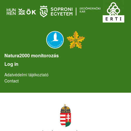
Natura2000 monitorozás
User account menu
Log in
Lábléc
Adatvédelmi tájékoztató
Contact