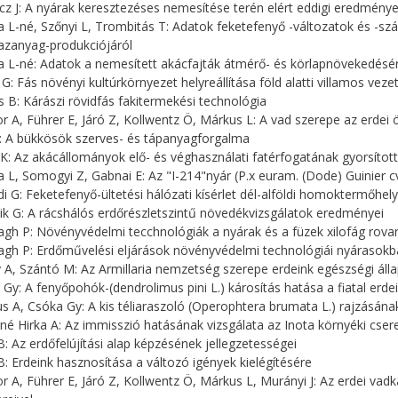
cz J: A nyárak keresztezéses nemesítése terén elért eddigi eredmény
a L-né, Szőnyi L, Trombitás T: Adatok feketefenyő -változatok és -sz
azanyag-produkciójáról
a L-né: Adatok a nemesített akácfajták átmérő- és körlapnövekedésér
 G: Fás növényi kultúrkörnyezet helyreállítása föld alatti villamos veze
 B: Kárászi rövidfás fakitermekési technológia
r A, Führer E, Járó Z, Kollwentz Ö, Márkus L: A vad szerepe az erd
Z: A bükkösök szerves- és tápanyagforgalma
 K: Az akácállományok elő- és véghasználati fatérfogatának gyorsítot
a L, Somogyi Z, Gabnai E: Az "I-214"nyár (P.x euram. (Dode) Guinier cv
di G: Feketefenyő-ültetési hálózati kísérlet dél-alföldi homoktermőhel
ik G: A rácshálós erdőrészletszintű növedékvizsgálatok eredményei
agh P: Növényvédelmi tecchnológiák a nyárak és a füzek xilofág rovar
agh P: Erdőművelési eljárások növényvédelmi technológiái nyárasok
y A, Szántó M: Az Armillaria nemzetség szerepe erdeink egészségi áll
 Gy: A fenyőpohók-(dendrolimus pini L.) károsítás hatása a fiatal er
s A, Csóka Gy: A kis téliaraszoló (Operophtera brumata L.) rajzásána
né Hirka A: Az immisszió hatásának vizsgálata az Inota környéki cse
s B: Az erdőfelújítási alap képzésének jellegzetességei
s B: Erdeink hasznosítása a változó igények kielégítésére
r A, Führer E, Járó Z, Kollwentz Ö, Márkus L, Murányi J: Az erdei vad