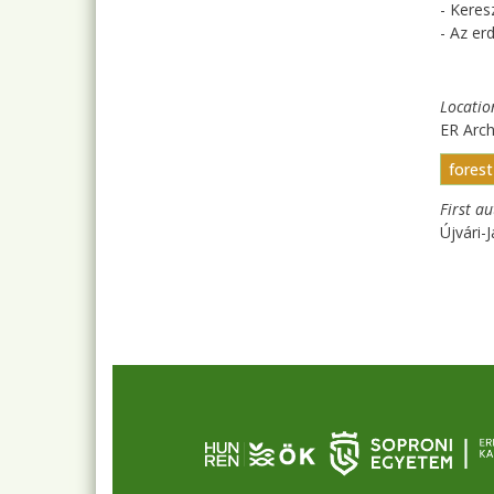
- Keres
- Az e
Locatio
ER Arc
fores
First a
Újvári-