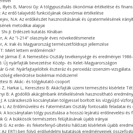
reivel
B, Illyés B, Marosi Gy: A tölgypusztulás ökonómiai értékelése és finan
B: Az erdő talajvédő funkciójának ökonómiai értékelése
ejev, N.A: Az erdőkészlet hasznosításának és újratermelésének irá
ésének metodikai alapjai
 Shi-Ji: Erdészeti kutatás Kínában
r, A: Az "I-214" olasznyár éves növekedésmenete
r, A: Irak és Magyarország természetföldrajzi jellemzése
 T: Miért lettem erdőmérnök?
iné Jármai É: A Nemesítési Osztály tevékenysége és eredményei 1986-
B: Új nyárfajták bevezetése Közép- és Kelet-Magyarországon
ár G-né: Nyárfajtajelöltek észteráz és peroxidáz izoenzim-vizsgálata
zőség ellenőrzése biokémiai módszerrel
ztesi B: Akác- és tölgykutató-csoport
s Z, Harkai L, Keresztesi B: Akácfajták üzemi termesztési kísérlete Té
nyi B: A gödöllői akácgénbank értékelésének hasznosítható eredmény
y J: A szárazkeszői kocsánytalan tölgyessel borított kis vízgyűjtő vízfo
a L: Az Erdőművelési és Faterméstani Osztály fontosabb feladatai é
A: A kocsánytalan tölgy pusztulása a hosszú lejáratú erdőnevelési és f
ik G: A bükkösök természetes felújításának újabb irányai
di G: Az erdei- és feketefenyő-ültetési hálózati kísérletek újabb eredm
J: Az ERTI-ben folyó erdővédelmi kutatások eredményeinek összefogl