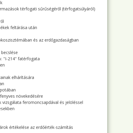
ek
ármazások térfogati sűrűségéről (térfogatsúlyáról)
ől
tékek feltárása után
ei ökoszisztémában és az erdőgazdaságban
t becslése
. "I-214" fatérfogata
yen
ainak elhárítására
ban
apotában
deifenyves növekedésére
k vizsgálata feromoncsapdával és jelöléssel
resekben
károk értékelése az erdőérték-számítás