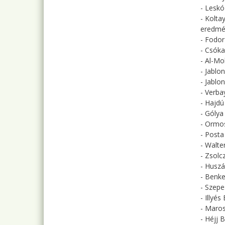
- Leskó
- Kolta
eredmé
- Fodor
- Csóka
- Al-Mo
- Jablo
- Jablo
- Verba
- Hajdú
- Gólya
- Ormos
- Posta
- Walte
- Zsolc
- Huszá
- Benke
- Szepe
- Illyé
- Maros
- Héjj 