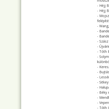
módsze
- Héjj 
- Héjj 
- Mojsz
felépít
- Wang,
- Bande
- Bande
- Szász
- Újvár
- Tóth 
- Solym
különbö
- Keres
- Bujtá
- Lessé
- Sitke
- Halup
- Béky 
- Mendl
- Veper
- Tóth 