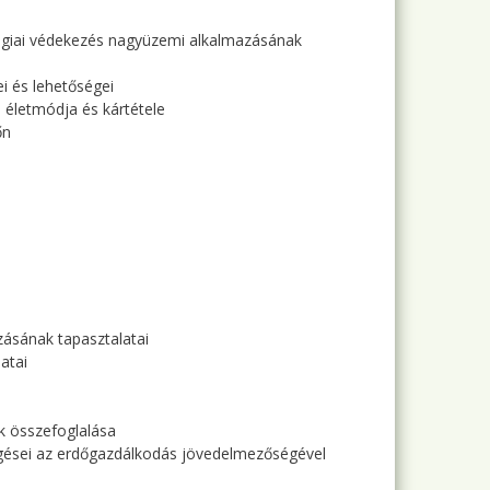
ológiai védekezés nagyüzemi alkalmazásának
i és lehetőségei
 életmódja és kártétele
őn
zásának tapasztalatai
atai
k összefoglalása
üggései az erdőgazdálkodás jövedelmezőségével