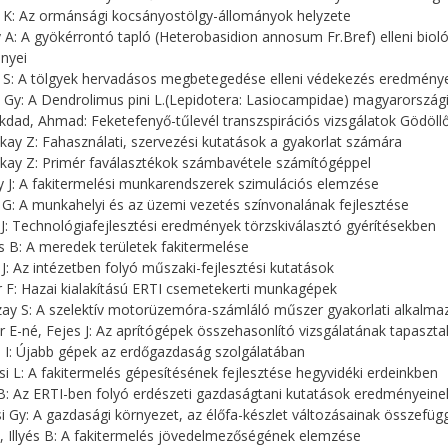
 K: Az ormánsági kocsányostölgy-állományok helyzete
y A: A gyökérrontó tapló (Heterobasidion annosum Fr.Bref) elleni bi
nyei
 S: A tölgyek hervadásos megbetegedése elleni védekezés eredménye
 Gy: A Dendrolimus pini L.(Lepidotera: Lasiocampidae) magyarországi
kdad, Ahmad: Feketefenyő-tűlevél transzspirációs vizsgálatok Gödöll
nkay Z: Fahasználati, szervezési kutatások a gyakorlat számára
nkay Z: Primér faválasztékok számbavétele számítógéppel
y J: A fakitermelési munkarendszerek szimulációs elemzése
 G: A munkahelyi és az üzemi vezetés színvonalának fejlesztése
 J: Technológiafejlesztési eredmények törzskiválasztó gyérítésekben
 B: A meredek területek fakitermelése
 J: Az intézetben folyó műszaki-fejlesztési kutatások
r F: Hazai kialakítású ERTI csemetekerti munkagépek
zay S: A szelektív motorüzemóra-számláló műszer gyakorlati alkalma
r E-né, Fejes J: Az aprítógépek összehasonlító vizsgálatának tapasztal
 I: Újabb gépek az erdőgazdaság szolgálatában
si L: A fakitermelés gépesítésének fejlesztése hegyvidéki erdeinkben
s B: Az ERTI-ben folyó erdészeti gazdaságtani kutatások eredményeine
i Gy: A gazdasági környezet, az élőfa-készlet változásainak összef
B, Illyés B: A fakitermelés jövedelmezőségének elemzése