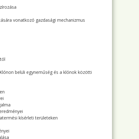
szírozása
nyítására vonatkozó gazdasági mechanizmus
tól
. Klónon belüli egyneműség és a klónok közötti
ten
ei
rgalma
s eredményei
atermési kísérleti területeken
ényei
alása