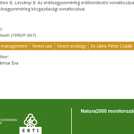
ztesi B, Lessényi B: Az erdővagyonmérleg erdőrendezési vonatkozása
rdővagyonmérleg közgazdasági vonatkozásai
n
hívum (1990/P-007)
t management
forest use
forest ecology
Ex Libris Péter Czájlik
uthor
Jármai Éva
Natura2000 monitorozá