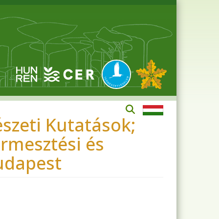
észeti Kutatások;
rmesztési és
udapest