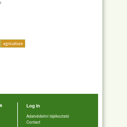
i
agriculture
User account menu
s
Log in
Lábléc
Adatvédelmi tájékoztató
Contact