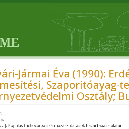
vári-Jármai Éva (1990): Erd
mesítési, Szaporítóayag-te
rnyezetvédelmi Osztály; B
t
m:
cz J: Populus trichocarpa származáskutatások hazai tapasztalatai