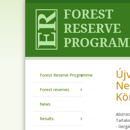
Skip to main content
Új
Main navigation
Forest Reserve Programme
Ne
Forest reserves
Kö
News
Abstrac
Results
Tartalo
- Gergá