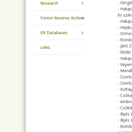
- Gergá
Research
- Halup
és szár
Forest Reserve Archive
- Halup
- Hajdu
ER Databases
- Ormos
- Bondo
- Járó 
Links
- Rédei
- Halup
- Veper
- Mendl
- Szont
- Szont
- Kolta
- Csóka
- Ambru
- Csóká
- Illyé
- Illyé
- Bondo