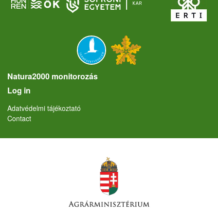
Natura2000 monitorozás
User account menu
Log in
Lábléc
Adatvédelmi tájékoztató
Contact