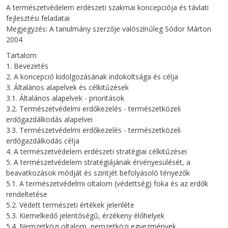
A természetvédelem erdészeti szakmai koncepciója és távlati
fejlesztési feladatai
Megjegyzés: A tanulmány szerzője valószínűleg Sódor Márton
2004
Tartalom
1. Bevezetés
2. A koncepció kidolgozásának indokoltsága és célja
3. Általános alapelvek és célkitűzések
3.1. Általános alapelvek - prioritások
3.2. Természetvédelmi erdőkezelés - természetközeli
erdőgazdálkodás alapelvei
3.3. Természetvédelmi erdőkezelés - természetközeli
erdőgazdálkodás célja
4. A természetvédelem erdészeti stratégiai célkitűzései
5. A természetvédelem stratégiájának érvényesülését, a
beavatkozások módját és szintjét befolyásoló tényezők
5.1. A természetvédelmi oltalom (védettség) foka és az erdők
rendeltetése
5.2. Védett természeti értékek jelenléte
5.3. Kiemelkedő jelentőségű, érzékeny élőhelyek
5.4. Nemzetközi oltalom, nemzetközi egyezmények