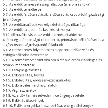
5.5. Az erdők természetességi állapota (a leromlás foka)
5.6. Az erdők termőhelye
5.7. Az erdők (erdőtársulások, erdőtársulás-csoportok) gazdasági
jelentősége
5.8. Az erdőtársulások veszélyeztetettsége, ritkasága
5.9. Az erdők tulajdon- és kezelési viszonyai
5.10. Klímaváltozás és az erdők természetvédelme
6. Stratégiai fontosságú célterületek, prioritások célkitűzései és a
legfontosabb végrehajtandó feladatok
6.1. A természetes folyamatokra alapozott erdőkezelés és
erdőgazdálkodás bevezetése
6.1.2. A természetvédelmi oltalom alatt álló erdők elsődleges és
további rendeltetése
6.1.3. Fafajmegválasztás
6.1.4. Erdőtelepítés, fásítás
6.1.5. Erdőfelújítás, erdőszerkezet átalakítás
6.1.6. Erdőnevelés - előhasználatok
6.1.7. Véghasználatok
6.1.8. Az erdők természetvédelmi célú igénybevétele
6.1.9. Erdők és ültetvények
6.1.10. Erdők energetikai hasznosítása, energiaültetvények