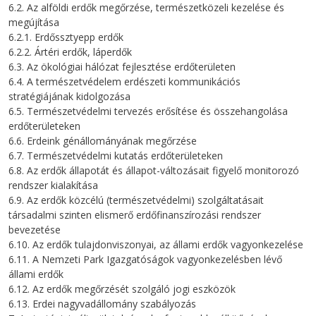
6.2. Az alföldi erdők megőrzése, természetközeli kezelése és
megújítása
6.2.1. Erdőssztyepp erdők
6.2.2. Ártéri erdők, láperdők
6.3. Az ökológiai hálózat fejlesztése erdőterületen
6.4. A természetvédelem erdészeti kommunikációs
stratégiájának kidolgozása
6.5. Természetvédelmi tervezés erősítése és összehangolása
erdőterületeken
6.6. Erdeink génállományának megőrzése
6.7. Természetvédelmi kutatás erdőterületeken
6.8. Az erdők állapotát és állapot-változásait figyelő monitorozó
rendszer kialakítása
6.9. Az erdők közcélú (természetvédelmi) szolgáltatásait
társadalmi szinten elismerő erdőfinanszírozási rendszer
bevezetése
6.10. Az erdők tulajdonviszonyai, az állami erdők vagyonkezelése
6.11. A Nemzeti Park Igazgatóságok vagyonkezelésben lévő
állami erdők
6.12. Az erdők megőrzését szolgáló jogi eszközök
6.13. Erdei nagyvadállomány szabályozás