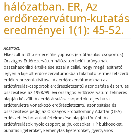
hálózatban. ER, Az
erdőrezervátum-kutatás
eredményei 1(1): 45-52.
Abstract
Elkészült a főbb erdei élőhelytípusok (erdőtársulás-csoportok)
Országos Erdőrezervátumhálózaton belüli arányainak
összehasonlító értékelése azzal a céllal, hogy megállapítható
legyen a kijelölt erdőrezervátumokban található természetszerű
erdők reprezentativitása. Az erdőrezervátumokban az
erdőtársulás-csoportok erdőrészletszintű azonosítása és területi
összesítése az 1998/99. évi országos erdőrezervátum-felmérés
alapján készült. Az erdőtársulás- csoportok teljes hazai
erdőterületre vonatkozó erdőrészletszintű azonosítása és
öszszesítése pedig az Országos Erdőállomány Adattár (OEA)
erdészeti és botanikai értelmezése alapján történt. Az
erdőtársulások nyolc csoportját (bükkösöket, illír bükkösöket,
puhafás ligeterőket, keményfás ligeterdőket, gyertyános-