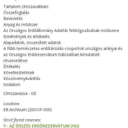
Tartalom címszavakban:
Összefoglalás
Bevezetés
Anyag és módszer
Az Országos Erdőállomány Adattár feldolgozásának módszere
Eredmények és értékelés
Alapadatok, összesített adatok
A főbb természetes erdőtársulás-csoportok országos arányai és
az Országos Erdőrezervátum-hálózatban kimutatott
részesedései
Értékelés
Következtetések
Köszönetnyilvánítás
Irodalom
Címszavazva - GE
Location
ER Archívum (2001/P-006)
Strict forest reserves
Y - AZ ÖSSZES ERDŐREZERVÁTUM (HU)