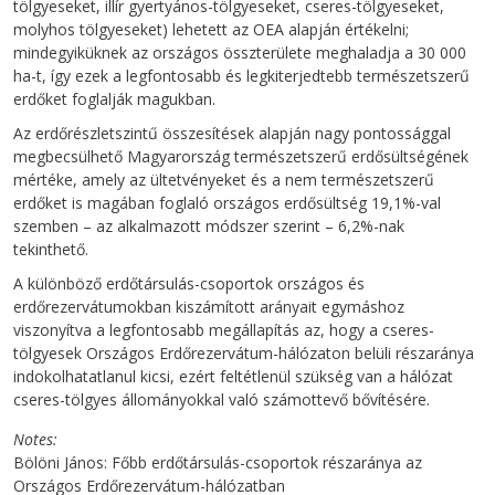
tölgyeseket, illír gyertyános-tölgyeseket, cseres-tölgyeseket,
molyhos tölgyeseket) lehetett az OEA alapján értékelni;
mindegyiküknek az országos összterülete meghaladja a 30 000
ha-t, így ezek a legfontosabb és legkiterjedtebb természetszerű
erdőket foglalják magukban.
Az erdőrészletszintű összesítések alapján nagy pontossággal
megbecsülhető Magyarország természetszerű erdősültségének
mértéke, amely az ültetvényeket és a nem természetszerű
erdőket is magában foglaló országos erdősültség 19,1%-val
szemben – az alkalmazott módszer szerint – 6,2%-nak
tekinthető.
A különböző erdőtársulás-csoportok országos és
erdőrezervátumokban kiszámított arányait egymáshoz
viszonyítva a legfontosabb megállapítás az, hogy a cseres-
tölgyesek Országos Erdőrezervátum-hálózaton belüli részaránya
indokolhatatlanul kicsi, ezért feltétlenül szükség van a hálózat
cseres-tölgyes állományokkal való számottevő bővítésére.
Notes
Bölöni János: Főbb erdőtársulás-csoportok részaránya az
Országos Erdőrezervátum-hálózatban