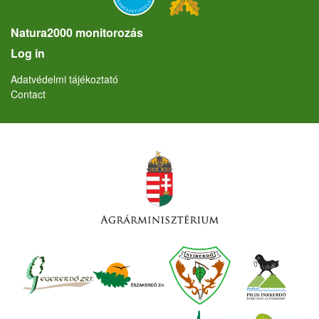
Natura2000 monitorozás
User account menu
Log in
Lábléc
Adatvédelmi tájékoztató
Contact