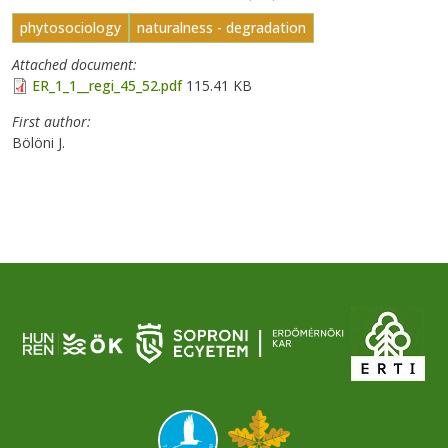
phytosociology
naturalness - degradation
Attached document
ER_1_1__regi_45_52.pdf
115.41 KB
First author
Bölöni J.