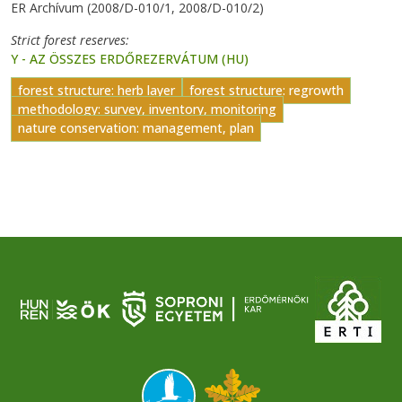
ER Archívum (2008/D-010/1, 2008/D-010/2)
Strict forest reserves
Y - AZ ÖSSZES ERDŐREZERVÁTUM (HU)
forest structure: herb layer
forest structure: regrowth
methodology: survey, inventory, monitoring
nature conservation: management, plan