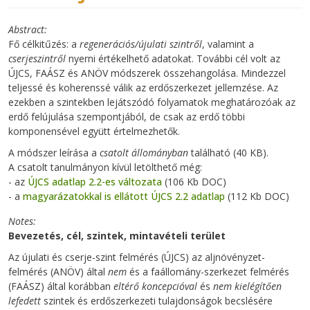
Abstract
Fő célkitűzés: a
regenerációs/újulati szintről
, valamint a
cserjeszintről
nyerni értékelhető adatokat. További cél volt az
ÚJCS, FAÁSZ és ANÖV módszerek összehangolása. Mindezzel
teljessé és koherenssé válik az erdőszerkezet jellemzése. Az
ezekben a szintekben lejátszódó folyamatok meghatározóak az
erdő felújulása szempontjából, de csak az erdő többi
komponensével együtt értelmezhetők.
A módszer leírása a
csatolt állományban
található (40 KB).
A csatolt tanulmányon kívül letölthető még:
- az
ÚJCS adatlap 2.2-es változata
(106 Kb DOC)
- a
magyarázatokkal is ellátott ÚJCS 2.2 adatlap
(112 Kb DOC)
Notes
Bevezetés, cél, szintek, mintavételi terület
Az újulati és cserje-szint felmérés (ÚJCS) az aljnövényzet-
felmérés (ANÖV) által
nem
és a faállomány-szerkezet felmérés
(FAÁSZ) által korábban
eltérő koncepcióval
és
nem kielégítően
lefedett
szintek és erdőszerkezeti tulajdonságok becslésére