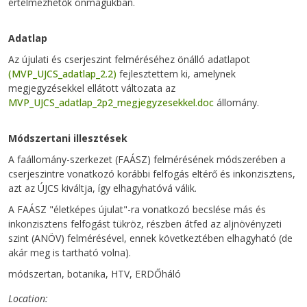
értelmezhetők önmagukban.
Adatlap
Az újulati és cserjeszint felméréséhez önálló adatlapot
(MVP_UJCS_adatlap_2.2)
fejlesztettem ki, amelynek
megjegyzésekkel ellátott változata az
MVP_UJCS_adatlap_2p2_megjegyzesekkel.doc
állomány.
Módszertani illesztések
A faállomány-szerkezet (FAÁSZ) felmérésének módszerében a
cserjeszintre vonatkozó korábbi felfogás eltérő és inkonzisztens,
azt az ÚJCS kiváltja, így elhagyhatóvá válik.
A FAÁSZ "életképes újulat"-ra vonatkozó becslése más és
inkonzisztens felfogást tükröz, részben átfed az aljnövényzeti
szint (ANÖV) felmérésével, ennek következtében elhagyható (de
akár meg is tartható volna).
módszertan, botanika, HTV, ERDŐháló
Location