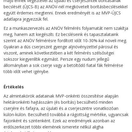
majd ennek végeztével az újulati és cserjeszintek borításának
becslését (ÚJCS-B) az ANÖV-nél megkövetelt borításbecslésekkel
együtt érdemes megtenni. Ennek eredményét is az MVP-ÚJCS
adatlapra jegyezzük fel.
Ez a munkaszervezés az ANÖV felmérés folyamatát nem szakítja
meg, hanem azt kiegészíti. Ez becsléseink és tapasztalataink
szerint az ANÖV felmérésre fordított időt 10-30%-kal növeli meg.
Gyakran a dús cserjeszint gyenge aljnövényzettel párosul és
viszont, aminek következtében a két felmérés szélsőségei
sokszor kiegyenlítik egymást. Persze egy nudum jellegű
állományban a sok cserje vagy a betöltődő fiatal fák felmérése
több időt vehet igénybe.
Értékelés
Az almintakörök adatainak MVP-onkénti összesítése alapján
hektáronkénti hajtásszám (és borítás) becsülhető minden
cserjére és fafajra, az újulati és a cserjeszintre vonatkozóan
külön-külön. Becsülhető továbbá a rágottság mértéke, ugyancsak
fajonként és szintenként. Ezek az eredmények azonban az
erdőszerkezet többi elemének ismerete nélkül aligha