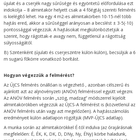
újulat és a cserjék nagy sűrűsége és egyöntetű előfordulása ezt
indokolja – 8 almintakör helyett csak a 4 főégtáj szerinti felmérés
is kielégítő lehet. Ha egy 4 m2-es almintakörben 10-15-nél több
hajtás ered, akkor a sűrűséggel arányosan a becslést ± 3-5(-10)
pontossággal végezzük. A hajtásokat megkülönböztetjük a
szerint, hogy rágottak-e avagy nem, függetlenül a rágottság
súlyosságától.
B) Szintenként (újulati és cserjeszintre külön-külön), becsüljük a 6
m sugarú főkörre vonatkozó borítást.
Hogyan végezzük a felmérést?
Az ÚJCS felmérés önállóan is végezhető , azonban célszerű és
ajánlott azt az aljnövényzeti (ANÖV) felméréssel együtt végezni.
Az ANÖV felmérés során „szög, madzag” módszerrel kijelölt
almintakörökben végezzük az ÚJCS-A felmérést is (közvetlenül az
ANÖV felmérés után vagy azt megelőzően). A hajtásszámolás
eredményeit külön adatlapon rögzítjük (MVP-ÚJCS adatlap).
A munka során az almintakörökkel É-tól indulva (az órajárásnak
megfelelően: É, ÉK, K, DK, D, DNy, Ny, ÉNy) körbe haladunk,