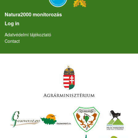
Natura2000 monitorozás
User account menu
Log in
Lábléc
Adatvédelmi tájékoztató
Contact