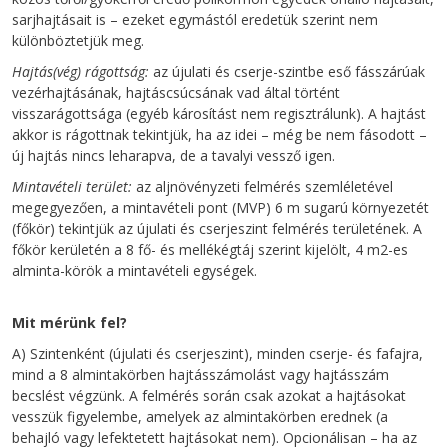
sarjhajtásait is – ezeket egymástól eredetük szerint nem
különböztetjük meg.
Hajtás(vég) rágottság:
az újulati és cserje-szintbe eső fásszárúak
vezérhajtásának, hajtáscsúcsának vad által történt
visszarágottsága (egyéb károsítást nem regisztrálunk). A hajtást
akkor is rágottnak tekintjük, ha az idei – még be nem fásodott –
új hajtás nincs leharapva, de a tavalyi vessző igen.
Mintavételi terület:
az aljnövényzeti felmérés szemléletével
megegyezően, a mintavételi pont (MVP) 6 m sugarú környezetét
(főkör) tekintjük az újulati és cserjeszint felmérés területének. A
főkör kerületén a 8 fő- és mellékégtáj szerint kijelölt, 4 m2-es
alminta-körök a mintavételi egységek.
Mit mérünk fel?
A) Szintenként (újulati és cserjeszint), minden cserje- és fafajra,
mind a 8 almintakörben hajtásszámolást vagy hajtásszám
becslést végzünk. A felmérés során csak azokat a hajtásokat
vesszük figyelembe, amelyek az almintakörben erednek (a
behajló vagy lefektetett hajtásokat nem). Opcionálisan – ha az