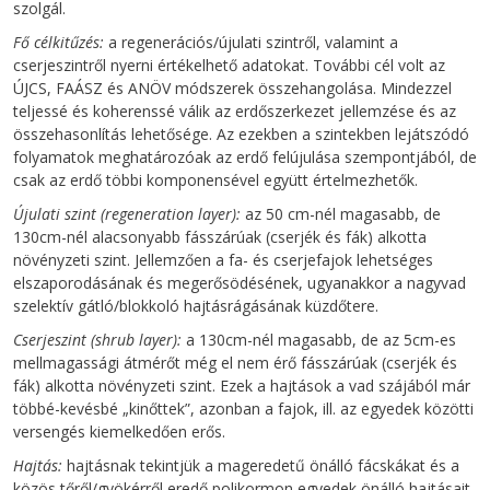
szolgál.
Fő célkitűzés:
a regenerációs/újulati szintről, valamint a
cserjeszintről nyerni értékelhető adatokat. További cél volt az
ÚJCS, FAÁSZ és ANÖV módszerek összehangolása. Mindezzel
teljessé és koherenssé válik az erdőszerkezet jellemzése és az
összehasonlítás lehetősége. Az ezekben a szintekben lejátszódó
folyamatok meghatározóak az erdő felújulása szempontjából, de
csak az erdő többi komponensével együtt értelmezhetők.
Újulati szint (regeneration layer):
az 50 cm-nél magasabb, de
130cm-nél alacsonyabb fásszárúak (cserjék és fák) alkotta
növényzeti szint. Jellemzően a fa- és cserjefajok lehetséges
elszaporodásának és megerősödésének, ugyanakkor a nagyvad
szelektív gátló/blokkoló hajtásrágásának küzdőtere.
Cserjeszint (shrub layer):
a 130cm-nél magasabb, de az 5cm-es
mellmagassági átmérőt még el nem érő fásszárúak (cserjék és
fák) alkotta növényzeti szint. Ezek a hajtások a vad szájából már
többé-kevésbé „kinőttek”, azonban a fajok, ill. az egyedek közötti
versengés kiemelkedően erős.
Hajtás:
hajtásnak tekintjük a mageredetű önálló fácskákat és a
közös tőről/gyökérről eredő polikormon egyedek önálló hajtásait,