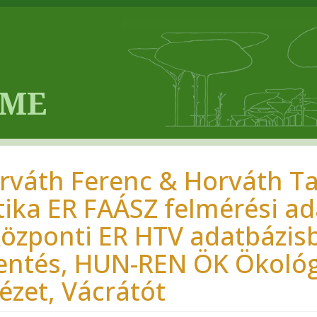
rváth Ferenc & Horváth Ta
tika ER FAÁSZ felmérési ad
központi ER HTV adatbázisb
lentés, HUN-REN ÖK Ökológ
tézet, Vácrátót