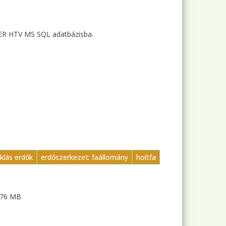
ti ER HTV MS SQL adatbázisba.
iklás erdők
erdőszerkezet: faállomány
holtfa
.76 MB