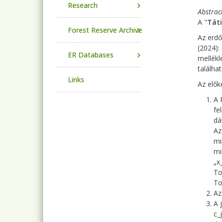
Research
Abstrac
A "
Táti
Forest Reserve Archive
Az erdő
(2024):
ER Databases
mellékl
találha
Links
Az elők
A 
fe
dá
Az
mi
mi
„x
To
To
Az
A 
c_