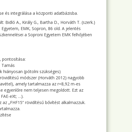
ése és integrálása a központi adatbázisba.
Bidló A., Király G., Bartha D., Horváth T. (szerk.)
 Egyetem, EMK, Sopron, 86 old. A jelentés
k szkennelései a Soproni Egyetem EMK felhőjében
, pontosítása:
th Tamás
k hiányosan (pótolni szükséges)
 rövidítésű módszer (Horváth 2012) nagyobb
tavétel), amely tartalmazza az r=8,92 m-es
se egyenlőre nem teljesen megoldott. Ezt az
 FAE-eXt; …).
z az „FHF15” rövidítésű bővítést alkalmazzuk.
artalmazza.
zítése