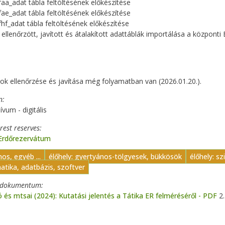
faa_adat tábla feltöltésének előkészítése
fae_adat tábla feltöltésének előkészítése
fhf_adat tábla feltöltésének előkészítése
 ellenőrzött, javított és átalakított adattáblák importálása a közpon
ok ellenőrzése és javítása még folyamatban van (2026.01.20.).
n
ívum - digitális
orest reserves
 Erdőrezervátum
nos, egyéb ...
élőhely: gyertyános-tölgyesek, bükkösök
élőhely: sz
atika, adatbázis, szoftver
t dokumentum
ó és mtsai (2024): Kutatási jelentés a Tátika ER felméréséről - PDF
2