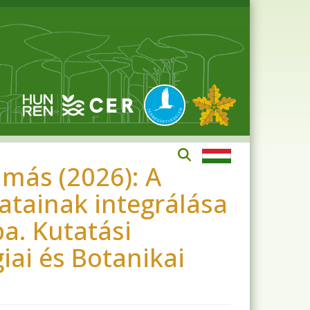
más (2026): A
atainak integrálása
a. Kutatási
iai és Botanikai