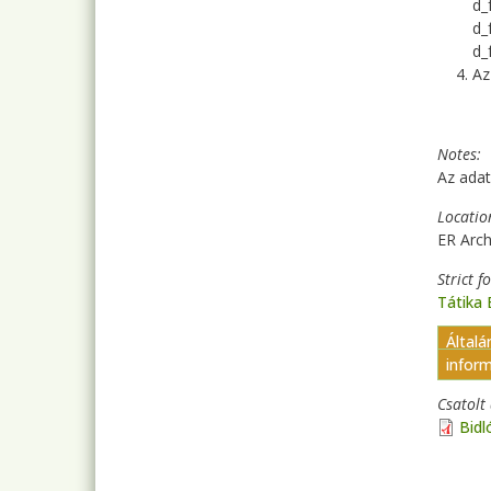
d_
d_
d_
Az
Notes
Az adat
Locatio
ER Arch
Strict f
Tátika
Általá
inform
Csatol
Bidl