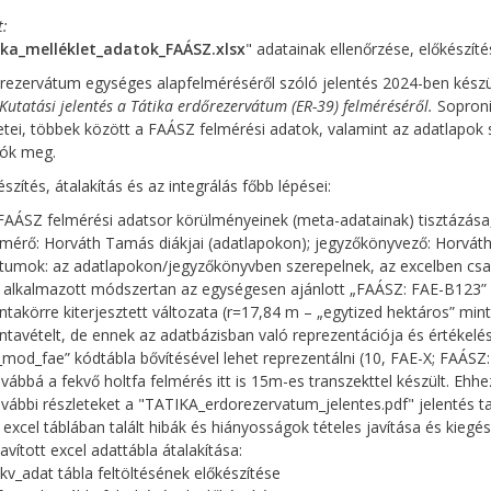
t
ka_melléklet_adatok_FAÁSZ.xlsx
" adatainak ellenőrzése, előkészít
rezervátum egységes alapfelméréséről szóló jelentés 2024-ben készült: 
Kutatási jelentés a Tátika erdőrezervátum (ER-39) felméréséről.
Soproni
etei, többek között a FAÁSZ felmérési adatok, valamint az adatlapo
tók meg.
észítés, átalakítás és az integrálás főbb lépései:
FAÁSZ felmérési adatsor körülményeinek (meta-adatainak) tisztázása
lmérő: Horváth Tamás diákjai (adatlapokon); jegyzőkönyvező: Horvá
tumok: az adatlapokon/jegyzőkönyvben szerepelnek, az excelben csa
 alkalmazott módszertan az egységesen ajánlott „FAÁSZ: FAE-B123”
ntakörre kiterjesztett változata (r=17,84 m – „egytized hektáros” min
ntavételt, de ennek az adatbázisban való reprezentációja és értékelé
_mod_fae” kódtábla bővítésével lehet reprezentálni (10, FAE-X; FAÁSZ:
vábbá a fekvő holtfa felmérés itt is 15m-es transzekttel készült. Ehhe
vábbi részleteket a "TATIKA_erdorezervatum_jelentes.pdf" jelentés t
 excel táblában talált hibák és hiányosságok tételes javítása és kiegés
javított excel adattábla átalakítása:
jkv_adat tábla feltöltésének előkészítése