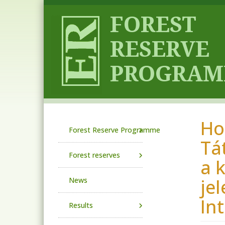
Skip to main content
Ho
Main navigation
Forest Reserve Programme
Tá
Forest reserves
a 
je
News
In
Results