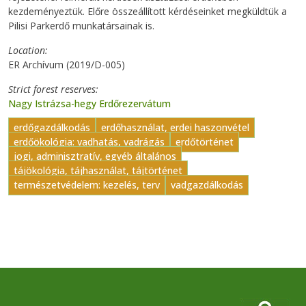
kezdeményeztük. Előre összeállított kérdéseinket megküldtük a
Pilisi Parkerdő munkatársainak is.
Location
ER Archívum (2019/D-005)
Strict forest reserves
Nagy Istrázsa-hegy Erdőrezervátum
erdőgazdálkodás
erdőhasználat, erdei haszonvétel
erdőökológia: vadhatás, vadrágás
erdőtörténet
jogi, adminisztratív, egyéb általános
tájökológia, tájhasználat, tájtörténet
természetvédelem: kezelés, terv
vadgazdálkodás