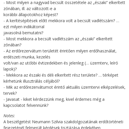
- Most milyen a nagyvad becsült összetétele az „északi” elkerített
zónában, ill. az változott-e a
korábbi állapotokhoz képest?
- A kerítésépítések előtt mekkora volt a becsült vadlétszám? …
ezt milyen indikátorral
javasolná bemutatni?
- Most mekkora a becsült vadlétszám az „északi” elkerített
zónában?
- Az erdőrezervátum területét érintően milyen erdőhasználat,
erdészeti munka, kezelés
volt/van az utóbbi évtizedekben és jelenleg (… üzemterv, leíró
lapok)?
- Mekkora az északi és déli elkerített rész területe? … térképet
kérhetünk illusztrálás céljából?
- Mik az erdőrezervátumot érintő aktuális üzemtervi elképzelések,
tervek?
- Javasat - kiket kérdezzünk meg, kivel érdemes még a
kapcsolatot felvennünk?
Notes
A beszélgetést Neumann Szilvia szakdolgozatának erdőtörténeti
fejezeténél felmerült kérdések tisztázása érdekében