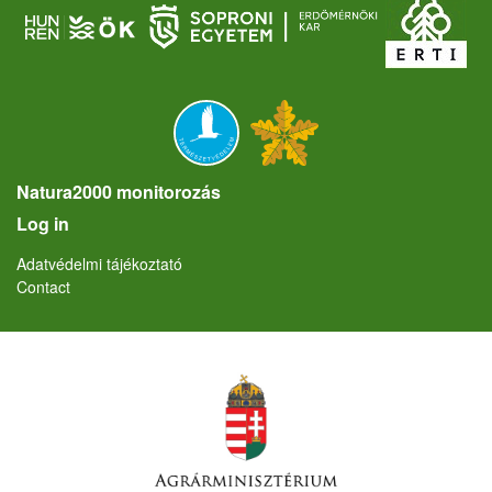
Natura2000 monitorozás
User account menu
Log in
Lábléc
Adatvédelmi tájékoztató
Contact