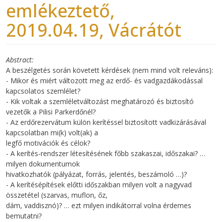
emlékeztető,
2019.04.19, Vácrátót
Abstract
A beszélgetés során követett kérdések (nem mind volt releváns):
- Mikor és miért változott meg az erdő- és vadgazdákodással
kapcsolatos szemlélet?
- Kik voltak a szemléletváltozást meghatározó és biztosító
vezetők a Pilisi Parkerdőnél?
- Az erdőrezervátum külön kerítéssel biztosított vadkizárásával
kapcsolatban mi(k) volt(ak) a
legfő motivációk és célok?
- A kerítés-rendszer létesítésének főbb szakaszai, időszakai? …
milyen dokumentumok
hivatkozhatók (pályázat, forrás, jelentés, beszámoló …)?
- A kerítésépítések előtti időszakban milyen volt a nagyvad
összetétel (szarvas, muflon, őz,
dám, vaddisznó)? … ezt milyen indikátorral volna érdemes
bemutatni?