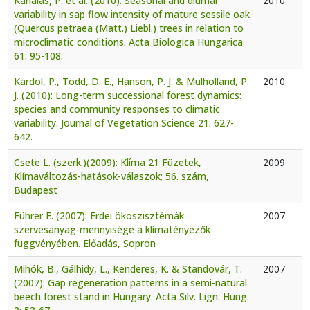
Kanalas, P. et al. (2010): Seasonal and diurnal
2010
variability in sap flow intensity of mature sessile oak
(Quercus petraea (Matt.) Liebl.) trees in relation to
microclimatic conditions. Acta Biologica Hungarica
61: 95-108.
Kardol, P., Todd, D. E., Hanson, P. J. & Mulholland, P.
2010
J. (2010): Long-term successional forest dynamics:
species and community responses to climatic
variability. Journal of Vegetation Science 21: 627-
642.
Csete L. (szerk.)(2009): Klíma 21 Füzetek,
2009
Klímaváltozás-hatások-válaszok; 56. szám,
Budapest
Führer E. (2007): Erdei ökoszisztémák
2007
szervesanyag-mennyisége a klímatényezők
függvényében. Előadás, Sopron
Mihók, B., Gálhidy, L., Kenderes, K. & Standovár, T.
2007
(2007): Gap regeneration patterns in a semi-natural
beech forest stand in Hungary. Acta Silv. Lign. Hung.