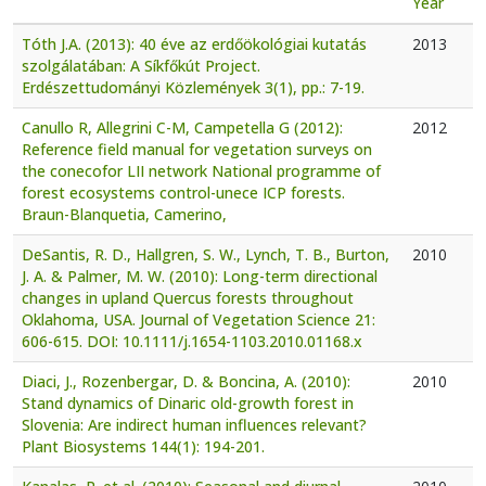
Year
Tóth J.A. (2013): 40 éve az erdőökológiai kutatás
2013
szolgálatában: A Síkfőkút Project.
Erdészettudományi Közlemények 3(1), pp.: 7-19.
Canullo R, Allegrini C-M, Campetella G (2012):
2012
Reference field manual for vegetation surveys on
the conecofor LII network National programme of
forest ecosystems control-unece ICP forests.
Braun-Blanquetia, Camerino,
DeSantis, R. D., Hallgren, S. W., Lynch, T. B., Burton,
2010
J. A. & Palmer, M. W. (2010): Long-term directional
changes in upland Quercus forests throughout
Oklahoma, USA. Journal of Vegetation Science 21:
606-615. DOI: 10.1111/j.1654-1103.2010.01168.x
Diaci, J., Rozenbergar, D. & Boncina, A. (2010):
2010
Stand dynamics of Dinaric old-growth forest in
Slovenia: Are indirect human influences relevant?
Plant Biosystems 144(1): 194-201.