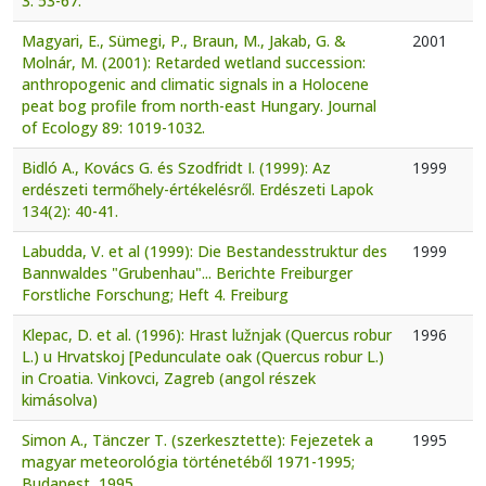
3: 53-67.
Magyari, E., Sümegi, P., Braun, M., Jakab, G. &
2001
Molnár, M. (2001): Retarded wetland succession:
anthropogenic and climatic signals in a Holocene
peat bog profile from north-east Hungary. Journal
of Ecology 89: 1019-1032.
Bidló A., Kovács G. és Szodfridt I. (1999): Az
1999
erdészeti termőhely-értékelésről. Erdészeti Lapok
134(2): 40-41.
Labudda, V. et al (1999): Die Bestandesstruktur des
1999
Bannwaldes "Grubenhau"... Berichte Freiburger
Forstliche Forschung; Heft 4. Freiburg
Klepac, D. et al. (1996): Hrast lužnjak (Quercus robur
1996
L.) u Hrvatskoj [Pedunculate oak (Quercus robur L.)
in Croatia. Vinkovci, Zagreb (angol részek
kimásolva)
Simon A., Tänczer T. (szerkesztette): Fejezetek a
1995
magyar meteorológia történetéből 1971-1995;
Budapest, 1995