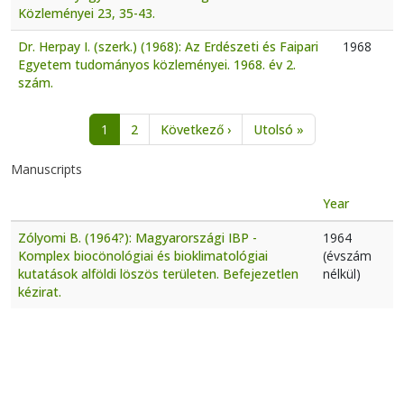
Közleményei 23, 35-43.
Dr. Herpay I. (szerk.) (1968): Az Erdészeti és Faipari
1968
Egyetem tudományos közleményei. 1968. év 2.
szám.
Pagination
Next page
Last page
1
2
Következő ›
Utolsó »
Manuscripts
Year
Zólyomi B. (1964?): Magyarországi IBP -
1964
Komplex biocönológiai és bioklimatológiai
(évszám
kutatások alföldi löszös területen. Befejezetlen
nélkül)
kézirat.