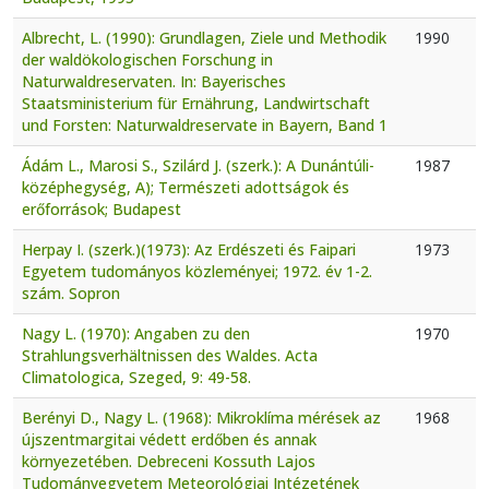
Albrecht, L. (1990): Grundlagen, Ziele und Methodik
1990
der waldökologischen Forschung in
Naturwaldreservaten. In: Bayerisches
Staatsministerium für Ernährung, Landwirtschaft
und Forsten: Naturwaldreservate in Bayern, Band 1
Ádám L., Marosi S., Szilárd J. (szerk.): A Dunántúli-
1987
középhegység, A); Természeti adottságok és
erőforrások; Budapest
Herpay I. (szerk.)(1973): Az Erdészeti és Faipari
1973
Egyetem tudományos közleményei; 1972. év 1-2.
szám. Sopron
Nagy L. (1970): Angaben zu den
1970
Strahlungsverhältnissen des Waldes. Acta
Climatologica, Szeged, 9: 49-58.
Berényi D., Nagy L. (1968): Mikroklíma mérések az
1968
újszentmargitai védett erdőben és annak
környezetében. Debreceni Kossuth Lajos
Tudományegyetem Meteorológiai Intézetének