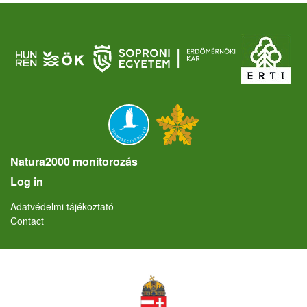
Natura2000 monitorozás
User account menu
Log in
Lábléc
Adatvédelmi tájékoztató
Contact