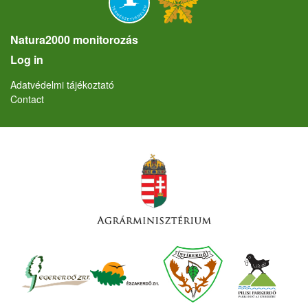
Natura2000 monitorozás
User account menu
Log in
Lábléc
Adatvédelmi tájékoztató
Contact