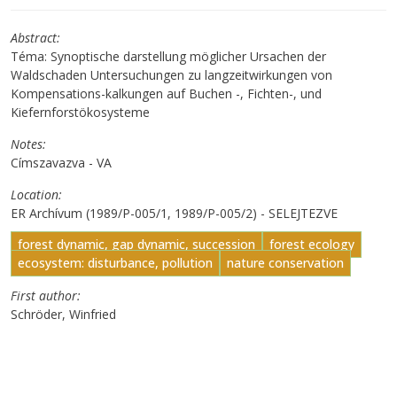
Abstract
Téma: Synoptische darstellung möglicher Ursachen der
Waldschaden Untersuchungen zu langzeitwirkungen von
Kompensations-kalkungen auf Buchen -, Fichten-, und
Kiefernforstökosysteme
Notes
Címszavazva - VA
Location
ER Archívum (1989/P-005/1, 1989/P-005/2) - SELEJTEZVE
forest dynamic, gap dynamic, succession
forest ecology
ecosystem: disturbance, pollution
nature conservation
First author
Schröder, Winfried