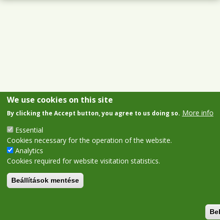
We use cookies on this site
More info
By clicking the Accept button, you agree to us doing so.
Essential
Cookies necessary for the operation of the website.
Analytics
Cookies required for website visitation statistics.
Beállítások mentése
Be