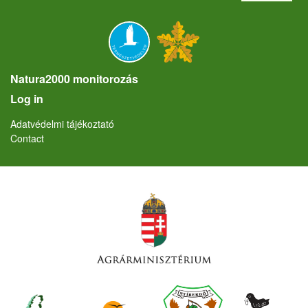
Natura2000 monitorozás
User account menu
Log in
Lábléc
Adatvédelmi tájékoztató
Contact