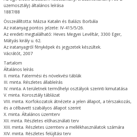
üzemosztály) általános leírása
1887/88
Összeállította: Mázsa Katalin és Balázs Borbála
Az iratanyag pontos jelzete: IV-415/5/26.
Az eredeti megtalálható: Heves Megyei Levéltár, 3300 Eger,
Mátyás király u. 62.
Az iratanyagról fényképek és jegyzetek készültek.
Vácrátót, 2007
Tartalom
Általános leírás
II. minta. Fatermési és növekvési táblák
III. minta. Részletes állableírás
IV. minta. A területnek termőhelyi osztályok szerinti kimutatása
V. minta. Korosztály táblázat
VIII. minta. Korfokozatok átnézete a jelen állapot, a térszakozás,
és a célbavett szabályos állapot szerint
X. minta. Általános üzemterv
XII. minta. Részletes előhasználati terv
XIII. minta. Részletes üzemterv a mellékhasználatok számára
XIV. minta. Részletes felújítási terv