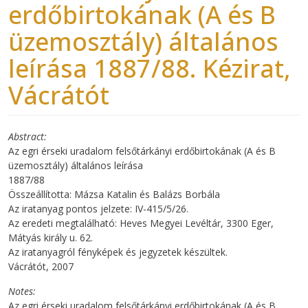
erdőbirtokának (A és B
üzemosztály) általános
leírása 1887/88. Kézirat,
Vácrátót
Abstract
Az egri érseki uradalom felsőtárkányi erdőbirtokának (A és B
üzemosztály) általános leírása
1887/88
Összeállította: Mázsa Katalin és Balázs Borbála
Az iratanyag pontos jelzete: IV-415/5/26.
Az eredeti megtalálható: Heves Megyei Levéltár, 3300 Eger,
Mátyás király u. 62.
Az iratanyagról fényképek és jegyzetek készültek.
Vácrátót, 2007
Notes
Az egri érseki uradalom felsőtárkányi erdőbirtokának (A és B