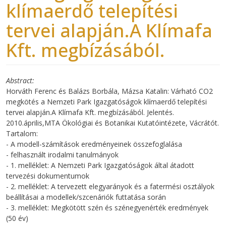
klímaerdő telepítési
tervei alapján.A Klímafa
Kft. megbízásából.
Abstract
Horváth Ferenc és Balázs Borbála, Mázsa Katalin: Várható CO2
megkötés a Nemzeti Park Igazgatóságok klímaerdő telepítési
tervei alapján.A Klímafa Kft. megbízásából. Jelentés.
2010.április,MTA Ökológiai és Botanikai Kutatóintézete, Vácrátót.
Tartalom:
- A modell-számítások eredményeinek összefoglalása
- felhasznált irodalmi tanulmányok
- 1. melléklet: A Nemzeti Park Igazgatóságok által átadott
tervezési dokumentumok
- 2. melléklet: A tervezett elegyarányok és a fatermési osztályok
beállításai a modellek/szcenáriók futtatása során
- 3. melléklet: Megkötött szén és szénegyenérték eredmények
(50 év)