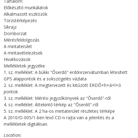
Tartalom:
Előkészítő munkálatok
Alkalmazott eszközök
Törzstérképezés
Síkrajz
Domborzat
Mérésfeldolgozás
A mintaterület
A mintavételezések
Hivatkozások
Mellékletek jegyzéke
1. sz. melléklet: A bükki "Őserdő" erdőrezervátumban létesített
GPS alappontok és a sokszögelés vázlata
2. sz. melléklet: A megtervezett és kitűzött ERDŐ+h+á+l+ó
pontok
3. sz. melléklet: Mérési jegyzőkönyvek az "Őserdő"-ről
4. sz. melléklet: Áttekintő térkép az "Őserdő"-ről
5. sz. melléklet: A 2 ha-os mintaterület részletes térképe
A 2010/D-005/1-ben levő CD-n rajta van a jelentés és a
mellékletek digitálisan.
Location