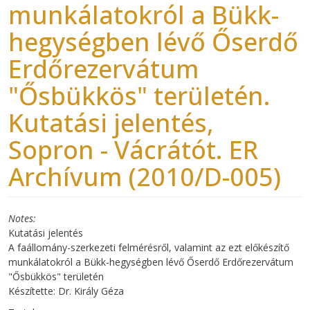
munkálatokról a Bükk-
hegységben lévő Őserdő
Erdőrezervátum
"Ősbükkös" területén.
Kutatási jelentés,
Sopron - Vácrátót. ER
Archívum (2010/D-005)
Notes
Kutatási jelentés
A faállomány-szerkezeti felmérésről, valamint az ezt előkészítő
munkálatokról a Bükk-hegységben lévő Őserdő Erdőrezervátum
"Ősbükkös" területén
Készítette: Dr. Király Géza