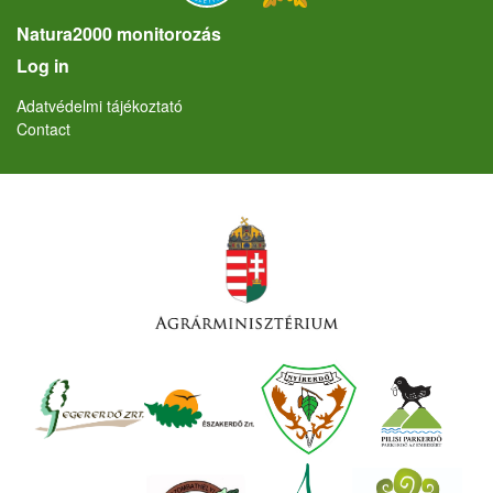
Natura2000 monitorozás
User account menu
Log in
Lábléc
Adatvédelmi tájékoztató
Contact