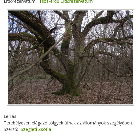
Erdőrezervátum
Tilos-erdő Erdőrezervátum
Leírás
Terebélyesen elágazó tölgyek állnak az állományok szegélyében.
Szerző
Szegleti Zsófia