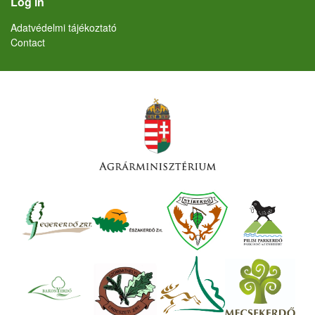
Log in
Lábléc
Adatvédelmi tájékoztató
Contact