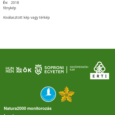
Év
2018
fénykép
Kiválasztott kép vagy térkép
Natura2000 monitorozás
User account menu