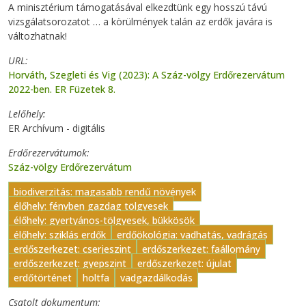
A minisztérium támogatásával elkezdtünk egy hosszú távú
vizsgálatsorozatot … a körülmények talán az erdők javára is
változhatnak!
URL
Horváth, Szegleti és Vig (2023): A Száz-völgy Erdőrezervátum
2022-ben. ER Füzetek 8.
Lelőhely
ER Archívum - digitális
Erdőrezervátumok
Száz-völgy Erdőrezervátum
biodiverzitás: magasabb rendű növények
élőhely: fényben gazdag tölgyesek
élőhely: gyertyános-tölgyesek, bükkösök
élőhely: sziklás erdők
erdőökológia: vadhatás, vadrágás
erdőszerkezet: cserjeszint
erdőszerkezet: faállomány
erdőszerkezet: gyepszint
erdőszerkezet: újulat
erdőtörténet
holtfa
vadgazdálkodás
Csatolt dokumentum