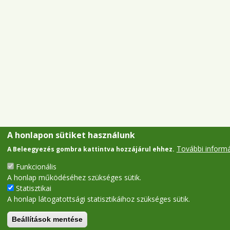
A honlapon sütiket használunk
További inform
A Beleegyezés gombra kattintva hozzájárul ehhez.
Funkcionális
A honlap működéséhez szükséges sütik.
Statisztikai
A honlap látogatottsági statisztikáihoz szükséges sütik.
Beállítások mentése