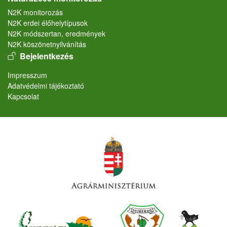
N2K monitorozás
N2K erdei élőhelytípusok
N2K módszertan, eredmények
N2K köszönetnyilvánítás
User account menu
Bejelentkezés
Lábléc
Impresszum
Adatvédelmi tájékoztató
Kapcsolat