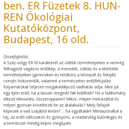
ben. ER Füzetek 8. HUN-
REN Ökológiai
Kutatóközpont,
Budapest, 16 old.
Összefoglalás
A Száz-völgy ER fő karakterét az üdébb termőhelyeken a nemrég
felhagyott vágásos erdőkép, a meredek, sziklás és a kitettebb
termőhelyeken (gerinceken és tetőkön) a letörpült és felnyíló
cserjés bokorerdők, valamint a természetes erdőfelújulási
folyamatokat teljesen megakadályozó vadhatás adja. Mire jut
egy ilyen erdő, ha a lassan öregedő fák kidőlnek? Ha a faállomány
elkezd lékesedni, összeroppanni? Mikor, milyen mintázattal és
milyen gyorsan következik be az átalakulás? Mely fafajok
képesek a vad szájából kinőni? … ha egyáltalán! Mindazonáltal a
táj, az erdő változatos és gyönyörű, a madárvilág különleges és
a természet mindig képes megújulni.