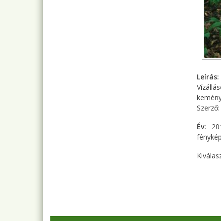
Leírás
Vízállá
keményf
Szerző
Év
20
fényké
Kiválas