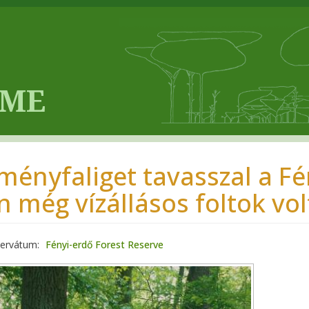
ményfaliget tavasszal a Fé
n még vízállásos foltok vo
zervátum
Fényi-erdő Forest Reserve