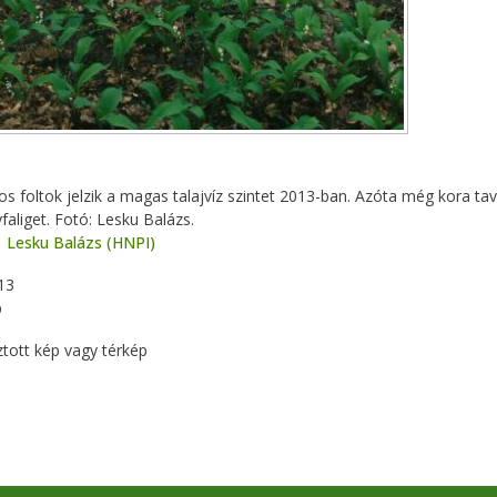
sos foltok jelzik a magas talajvíz szintet 2013-ban. Azóta még kora tav
aliget. Fotó: Lesku Balázs.
Lesku Balázs (HNPI)
13
p
ztott kép vagy térkép