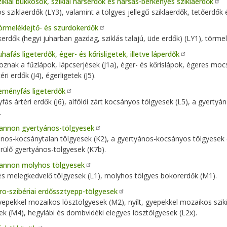
iklai bükkösök, sziklai hárserdők és hársas-berkenyés sziklaerdők
s sziklaerdők (LY3), valamint a tölgyes jellegű sziklaerdők, tetőerdők
rmeléklejtő- és szurdokerdők
erdők (hegyi juharban gazdag, sziklás talajú, üde erdők) (LY1), törmel
hafás ligeterdők, éger- és kőrisligetek, illetve láperdők
toznak a fűzlápok, lápcserjések (J1a), éger- és kőrislápok, égeres moc
éri erdők (J4), égerligetek (J5).
eményfás ligeterdők
ás ártéri erdők (J6), alföldi zárt kocsányos tölgyesek (L5), a gyerty
.
annon gyertyános-tölgyesek
nos-kocsánytalan tölgyesek (K2), a gyertyános-kocsányos tölgyesek
ülő gyertyános-tölgyesek (K7b).
annon molyhos tölgyesek
s melegkedvelő tölgyesek (L1), molyhos tölgyes bokorerdők (M1).
ro-szibériai erdőssztyepp-tölgyesek
gyepekkel mozaikos lösztölgyesek (M2), nyílt, gyepekkel mozaikos szi
ek (M4), hegylábi és dombvidéki elegyes lösztölgyesek (L2x).