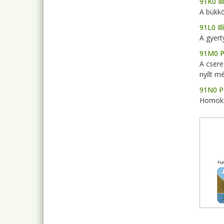
91K0 Il
A bükkö
91L0 Il
A gyert
91M0 P
A csere
nyílt m
91N0 P
Homoki