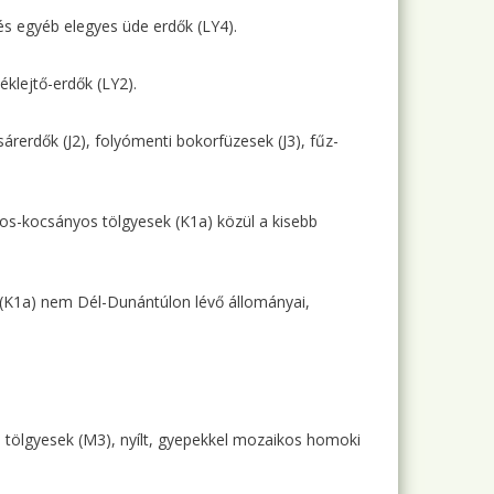
 és egyéb elegyes üde erdők (LY4).
éklejtő-erdők (LY2).
sárerdők (J2), folyómenti bokorfüzesek (J3), fűz-
ános-kocsányos tölgyesek (K1a) közül a kisebb
 (K1a) nem Dél-Dunántúlon lévő állományai,
ki tölgyesek (M3), nyílt, gyepekkel mozaikos homoki