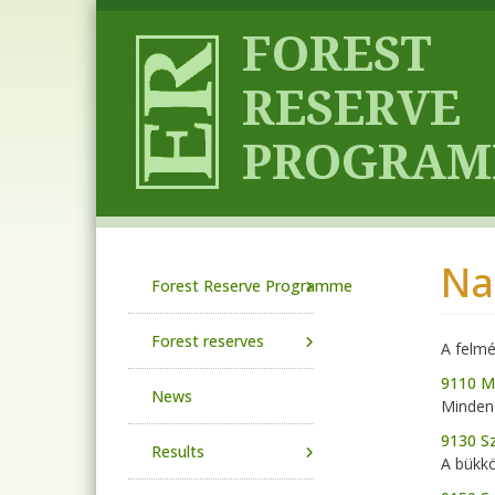
Skip to main content
Na
Main navigation
Forest Reserve Programme
Forest reserves
A felmé
9110 M
News
Minden 
9130 S
Results
A bükkö