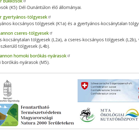
lír bükkösök
sök (K5) Dél-Dunántúlon élő állományai.
lír gyertyános-tölgyesek
yános-kocsányos tölgyesek (K1a) és a gyertyános-kocsánytalan tölgy
annon cseres-tölgyesek
s-kocsánytalan tölgyesek (L2a), a cseres-kocsányos tölgyesek (L2b), 
észkerülő tölgyesek (L4b).
annon homoki borókás-nyárasok
 borókás-nyárasok (M5).