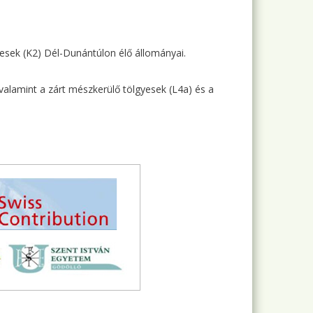
esek (K2) Dél-Dunántúlon élő állományai.
valamint a zárt mészkerülő tölgyesek (L4a) és a