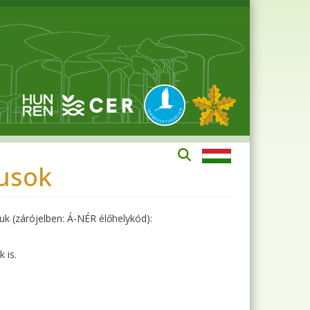
pusok
uk (zárójelben: Á-NÉR élőhelykód):
 is.