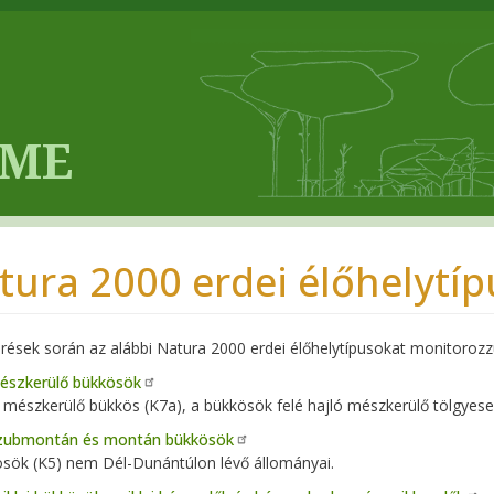
tura 2000 erdei élőhelytí
rések során az alábbi Natura 2000 erdei élőhelytípusokat monitorozz
észkerülő bükkösök
mészkerülő bükkös (K7a), a bükkösök felé hajló mészkerülő tölgyesek
zubmontán és montán bükkösök
sök (K5) nem Dél-Dunántúlon lévő állományai.