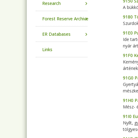
9150 Sz
Research
A bükkö
9180 Tö
Forest Reserve Archive
Szurdok
91E0 Pu
ER Databases
Ide tar
nyár árt
Links
91F0 K
Keményf
ártériek
91G0 P
Gyertyá
mészker
91H0 P
Mész- é
91I0 Eu
Nyílt, 
tölgyes