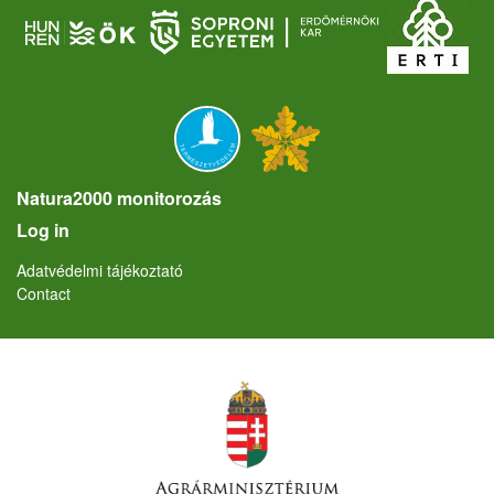
Natura2000 monitorozás
User account menu
Log in
Lábléc
Adatvédelmi tájékoztató
Contact