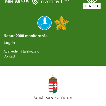
Natura2000 monitorozás
User account menu
Log in
Lábléc
Adatvédelmi tájékoztató
Contact