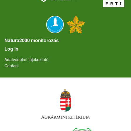
Natura2000 monitorozás
User account menu
Log in
Lábléc
Adatvédelmi tájékoztató
Contact