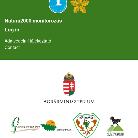
Natura2000 monitorozás
User account menu
Log in
Lábléc
Adatvédelmi tájékoztató
Contact