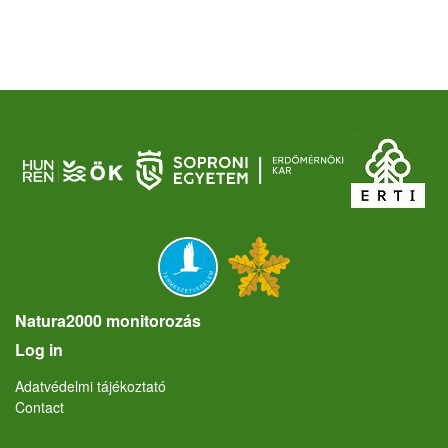
Natura2000 monitorozás
User account menu
Log in
Lábléc
Adatvédelmi tájékoztató
Contact