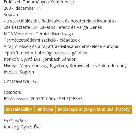
Erdészeti Tudományos Konferencia
2007. december 11.
Sopron
- a szekcióülések előadásainak és posztereinek kivonata -
Szerkesztette: Dr. Lakatos Ferenc és Varga Dénes
MTA Veszprémi Területi Bizottsága
Természetvédelmi szekció - előadások
A táji örökség és a táj attraktivitásának értékelése európai
léptékű fenntarthatósági hatásvizsgálatban
Konkoly Gyuró Éva, Jombach Sándor
Nyugat-Magyarországi Egyetem, Környezet- és Földtudományi
Intézet, Sopron
Címszavazva - GE
Location
ER Archívum (2007/P-006) - SELEJTEZVE
sustainability
land use
landscape ecology, land use, history
First author
Konkoly Gyuró Éva