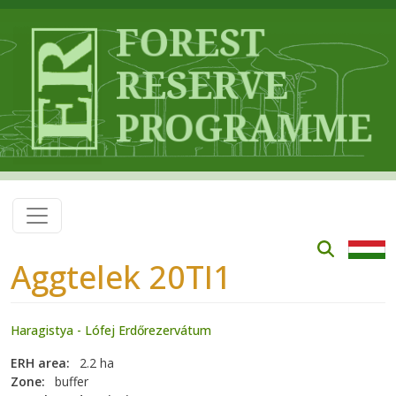
Skip to main content
Aggtelek 20TI1
Haragistya - Lófej Erdőrezervátum
ERH area
2.2 ha
Zone
buffer