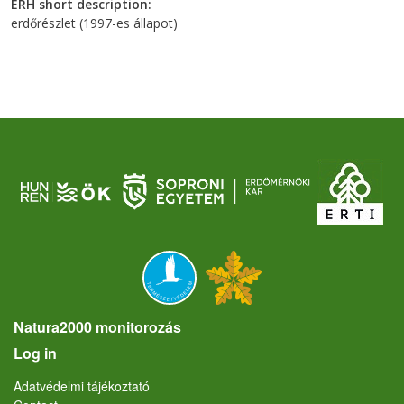
ERH short description
erdőrészlet (1997-es állapot)
Natura2000 monitorozás
User account menu
Log in
Lábléc
Adatvédelmi tájékoztató