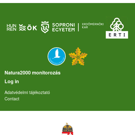
Natura2000 monitorozás
User account menu
Log in
Lábléc
Adatvédelmi tájékoztató
Contact