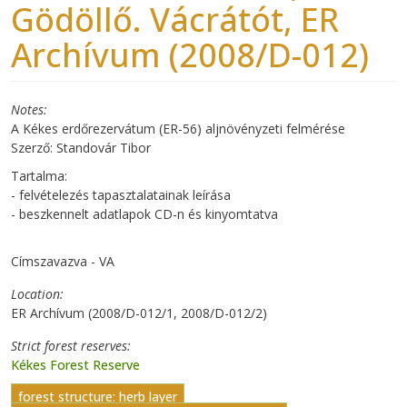
Gödöllő. Vácrátót, ER
Archívum (2008/D-012)
Notes
A Kékes erdőrezervátum (ER-56) aljnövényzeti felmérése
Szerző: Standovár Tibor
Tartalma:
- felvételezés tapasztalatainak leírása
- beszkennelt adatlapok CD-n és kinyomtatva
Címszavazva - VA
Location
ER Archívum (2008/D-012/1, 2008/D-012/2)
Strict forest reserves
Kékes Forest Reserve
forest structure: herb layer