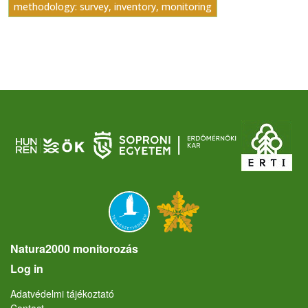
methodology: survey, inventory, monitoring
Natura2000 monitorozás
User account menu
Log in
Lábléc
Adatvédelmi tájékoztató