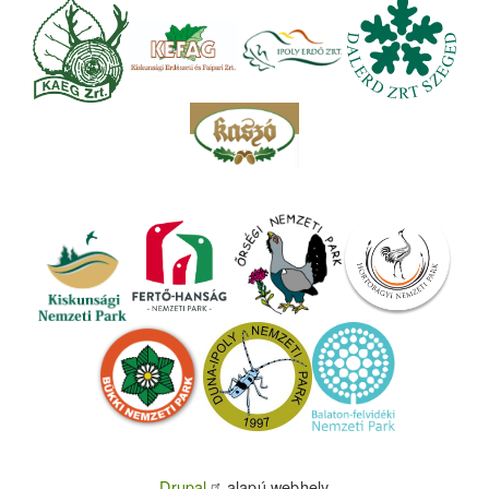
Drupal
alapú webhely