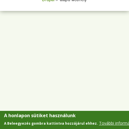
A honlapon sütiket használunk
További inform
A Beleegyezés gombra kattintva hozzájárul ehhez.