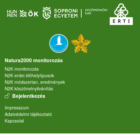
Natura2000 monitorozás
N2K monitorozás
N2K erdei élőhelytípusok
N2K módszertan, eredmények
N2K köszönetnyilvánítás
User account menu
Bejelentkezés
Lábléc
Impresszum
Adatvédelmi tájékoztató
Kapcsolat