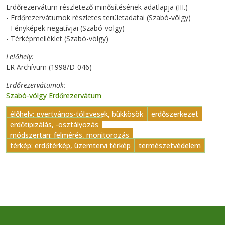
Erdőrezervátum részletező minősítésének adatlapja (III.)
- Erdőrezervátumok részletes területadatai (Szabó-völgy)
- Fényképek negatívjai (Szabó-völgy)
- Térképmelléklet (Szabó-völgy)
Lelőhely
ER Archívum (1998/D-046)
Erdőrezervátumok
Szabó-völgy Erdőrezervátum
élőhely: gyertyános-tölgyesek, bükkösök
erdőszerkezet
erdőtipizálás, -osztályozás
módszertan: felmérés, monitorozás
térkép: erdőtérkép, üzemtervi térkép
természetvédelem