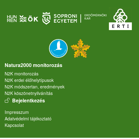
Natura2000 monitorozás
N2K monitorozás
N2K erdei élőhelytípusok
N2K módszertan, eredmények
N2K köszönetnyilvánítás
User account menu
Bejelentkezés
Lábléc
Impresszum
Adatvédelmi tájékoztató
Kapcsolat