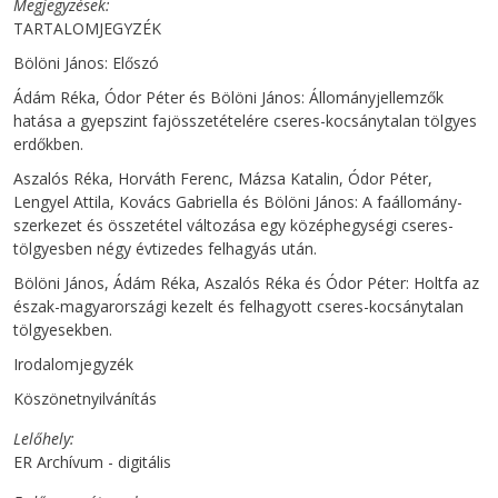
Megjegyzések
TARTALOMJEGYZÉK
Bölöni János: Előszó
Ádám Réka, Ódor Péter és Bölöni János: Állományjellemzők
hatása a gyepszint fajösszetételére cseres-kocsánytalan tölgyes
erdőkben.
Aszalós Réka, Horváth Ferenc, Mázsa Katalin, Ódor Péter,
Lengyel Attila, Kovács Gabriella és Bölöni János: A faállomány-
szerkezet és összetétel változása egy középhegységi cseres-
tölgyesben négy évtizedes felhagyás után.
Bölöni János, Ádám Réka, Aszalós Réka és Ódor Péter: Holtfa az
észak-magyarországi kezelt és felhagyott cseres-kocsánytalan
tölgyesekben.
Irodalomjegyzék
Köszönetnyilvánítás
Lelőhely
ER Archívum - digitális