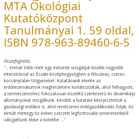
MTA Ökológiai
Kutatóközpont
Tanulmányai 1. 59 oldal,
ISBN 978-963-89460-6-5
Összefoglalás
"... immár több mint egy évtizede vizsgáljuk kisebb-nagyobb
intenzitással az Északi-középhegységben a félszáraz, cseres-
kocsánytalan tölgyeseket. Kutatásaink eleinte az
erdőrezervátumok magterületére korlátozódtak, ahol felhagyott,
a természeteshez fokozatosan közelítő szerkezetű és dinamikájú
állományokat vizsgáltunk. Később a kutatást kiterjesztettük a
gazdasági erdőkre is, ahol rendszeres erdőgazdálkodás folyik. Az
elmúlt mintegy tíz évben szerzett legfontosabb ismereteinkből
válogattunk ebbe a kötetbe. ..."