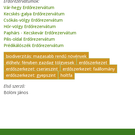
Erdőrezervátumok
Vár-hegy Erdőrezervátum
Kecskés-galya Erdőrezervátum
Csókás-völgy Erdőrezervátum
Hór-völgy Erdőrezervátum
Paphárs - Kecskevár Erdőrezervátum
Pilis-oldal Erdőrezervátum
Prédikálószék Erdőrezervátum
biodiverzitás: magasabb rendű növények
élőhely: fényben gazdag tölgyesek
erdőszerkezet
erdőszerkezet: cserjeszint
erdőszerkezet: faállomány
erdőszerkezet: gyepszint
holtfa
Első szerző
Bölöni János