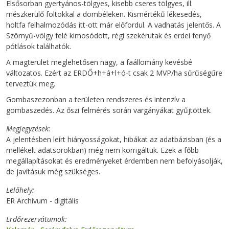
Elsősorban gyertyános-tölgyes, kisebb cseres tölgyes, ill.
mészkerülő foltokkal a dombéleken. Kismértékű lékesedés,
holtfa felhalmozódás itt-ott már előfordul. A vadhatás jelentős. A
Szörnyű-völgy felé kimosódott, régi szekérutak és erdei fenyő
pótlások találhatók.
A magterület meglehetősen nagy, a faállomány kevésbé
változatos. Ezért az ERDŐ+h+á+l+ó-t csak 2 MVP/ha sűrűségűre
terveztük meg.
Gombaszezonban a területen rendszeres és intenzív a
gombaszedés. Az őszi felmérés során vargányákat gyűjtöttek.
Megjegyzések
A jelentésben leírt hiányosságokat, hibákat az adatbázisban (és a
mellékelt adatsorokban) még nem korrigáltuk. Ezek a főbb
megállapításokat és eredményeket érdemben nem befolyásolják,
de javításuk még szükséges.
Lelőhely
ER Archívum - digitális
Erdőrezervátumok