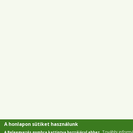
A honlapon sütiket használunk
További inform
A Beleegyezés gombra kattintva hozzájárul ehhez.