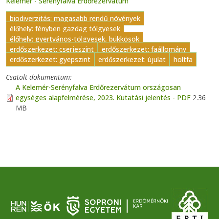
Kelemér - Serényfalva Erdőrezervátum
biodiverzitás: magasabb rendű növények
élőhely: fényben gazdag tölgyesek
élőhely: gyertyános-tölgyesek, bükkösök
erdőszerkezet: cserjeszint
erdőszerkezet: faállomány
erdőszerkezet: gyepszint
erdőszerkezet: újulat
holtfa
Csatolt dokumentum
A Kelemér-Serényfalva Erdőrezervátum országosan
egységes alapfelmérése, 2023. Kutatási jelentés - PDF
2.36
MB