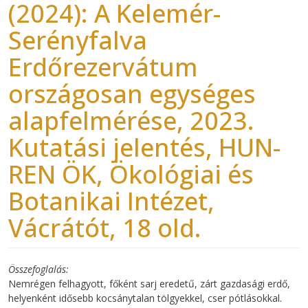
(2024): A Kelemér-
Serényfalva
Erdőrezervátum
országosan egységes
alapfelmérése, 2023.
Kutatási jelentés, HUN-
REN ÖK, Ökológiai és
Botanikai Intézet,
Vácrátót, 18 old.
Összefoglalás
Nemrégen felhagyott, főként sarj eredetű, zárt gazdasági erdő,
helyenként idősebb kocsánytalan tölgyekkel, cser pótlásokkal.