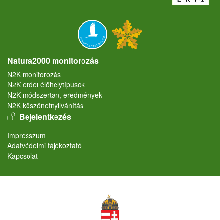
Natura2000 monitorozás
N2K monitorozás
N2K erdei élőhelytípusok
N2K módszertan, eredmények
N2K köszönetnyilvánítás
User account menu
Bejelentkezés
Lábléc
Impresszum
Adatvédelmi tájékoztató
Kapcsolat